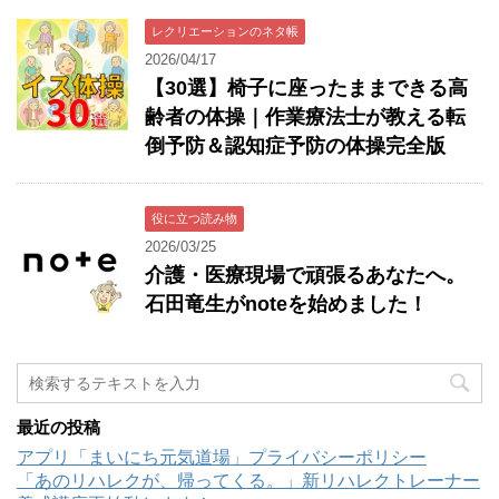
レクリエーションのネタ帳
2026/04/17
【30選】椅子に座ったままできる高
齢者の体操｜作業療法士が教える転
倒予防＆認知症予防の体操完全版
役に立つ読み物
2026/03/25
介護・医療現場で頑張るあなたへ。
石田竜生がnoteを始めました！
最近の投稿
アプリ「まいにち元気道場」プライバシーポリシー
「あのリハレクが、帰ってくる。」新リハレクトレーナー