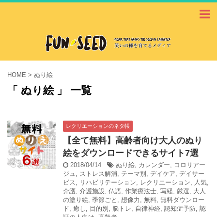
HOME
>
ぬり絵
「 ぬり絵 」 一覧
レクリエーションのネタ帳
【全て無料】高齢者向け大人のぬり
絵をダウンロードできるサイト7選
2018/04/14
ぬり絵
,
カレンダー
,
コロリアー
ジュ
,
ストレス解消
,
テーマ別
,
デイケア
,
デイサー
ビス
,
リハビリテーション
,
レクリエーション
,
人気
,
介護
,
介護施設
,
仏語
,
作業療法士
,
写経
,
厳選
,
大人
の塗り絵
,
季節ごと
,
想像力
,
無料
,
無料ダウンロー
ド
,
癒し
,
目的別
,
脳トレ
,
自律神経
,
認知症予防
,
認