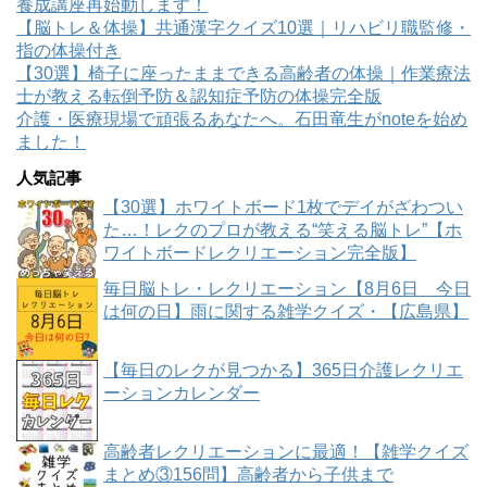
養成講座再始動します！
【脳トレ＆体操】共通漢字クイズ10選｜リハビリ職監修・
指の体操付き
【30選】椅子に座ったままできる高齢者の体操｜作業療法
士が教える転倒予防＆認知症予防の体操完全版
介護・医療現場で頑張るあなたへ。石田竜生がnoteを始め
ました！
人気記事
【30選】ホワイトボード1枚でデイがざわつい
た…！レクのプロが教える“笑える脳トレ”【ホ
ワイトボードレクリエーション完全版】
毎日脳トレ・レクリエーション【8月6日 今日
は何の日】雨に関する雑学クイズ・【広島県】
【毎日のレクが見つかる】365日介護レクリエ
ーションカレンダー
高齢者レクリエーションに最適！【雑学クイズ
まとめ③156問】高齢者から子供まで