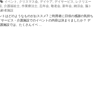
イベント
,
クリスマス会
,
デイケア
,
デイサービス
,
レクリエー
設
,
介護福祉士
,
作業療法士
,
忘年会
,
敬老会
,
新年会
,
納涼会
,
脳ト
高齢者施設
トはどのようなものがおススメ? ご利用者に日頃の感謝の気持ち
イサービス・介護施設でのイベントの内容は決まりましたか？ デ
護施設では、たくさんイベ ...