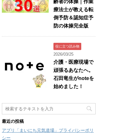
齢者の体操｜作業
療法士が教える転
倒予防＆認知症予
防の体操完全版
役に立つ読み物
2026/03/25
介護・医療現場で
頑張るあなたへ。
石田竜生がnoteを
始めました！
最近の投稿
アプリ「まいにち元気道場」プライバシーポリ
シー