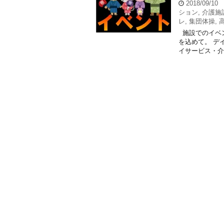
2018/09/10
ション
,
介護施
レ
,
集団体操
,
施設でのイベン
を込めて。 デ
イサービス・介