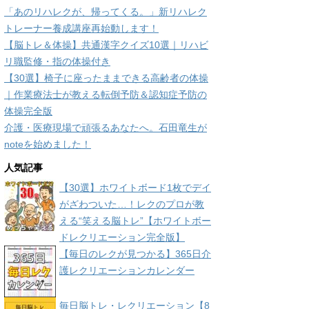
「あのリハレクが、帰ってくる。」新リハレク
トレーナー養成講座再始動します！
【脳トレ＆体操】共通漢字クイズ10選｜リハビ
リ職監修・指の体操付き
【30選】椅子に座ったままできる高齢者の体操
｜作業療法士が教える転倒予防＆認知症予防の
体操完全版
介護・医療現場で頑張るあなたへ。石田竜生が
noteを始めました！
人気記事
【30選】ホワイトボード1枚でデイ
がざわついた…！レクのプロが教
える“笑える脳トレ”【ホワイトボー
ドレクリエーション完全版】
【毎日のレクが見つかる】365日介
護レクリエーションカレンダー
毎日脳トレ・レクリエーション【8