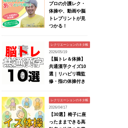
プロの介護レク・
体操や、動画や脳
トレプリントが見
つかる！
レクリエーションのネタ帳
2026/05/19
【脳トレ＆体操】
共通漢字クイズ10
選｜リハビリ職監
修・指の体操付き
レクリエーションのネタ帳
2026/04/17
【30選】椅子に座
ったままできる高