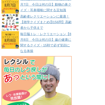
月7日 今日は何の日】動物の鼻ク
イズ・耳鼻咽喉に関する豆知識
高齢者レクリエーションに最適！
【雑学クイズまとめ③156問】高齢
者から子供まで
毎日脳トレ・レクリエーション【8
月8日 今日は何の日】歯の健康に
関するクイズ・15秒で必ず笑顔に
なる体操