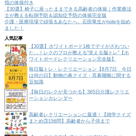
指の体操付き
【30選】椅子に座ったままできる高齢者の体操｜作業療法
士が教える転倒予防＆認知症予防の体操完全版
介護・医療現場で頑張るあなたへ。石田竜生がnoteを始め
ました！
人気記事
【30選】ホワイトボード1枚でデイがざわつい
た…！レクのプロが教える“笑える脳トレ”【ホ
ワイトボードレクリエーション完全版】
毎日脳トレ・レクリエーション【8月7日 今日
は何の日】動物の鼻クイズ・耳鼻咽喉に関する
豆知識
【毎日のレクが見つかる】365日介護レクリエ
ーションカレンダー
高齢者レクリエーションに最適！【雑学クイズ
まとめ③156問】高齢者から子供まで