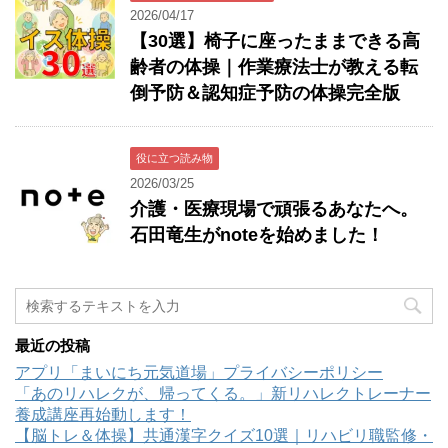
2026/04/17
【30選】椅子に座ったままできる高
齢者の体操｜作業療法士が教える転
倒予防＆認知症予防の体操完全版
役に立つ読み物
2026/03/25
介護・医療現場で頑張るあなたへ。
石田竜生がnoteを始めました！
最近の投稿
アプリ「まいにち元気道場」プライバシーポリシー
「あのリハレクが、帰ってくる。」新リハレクトレーナー
養成講座再始動します！
【脳トレ＆体操】共通漢字クイズ10選｜リハビリ職監修・