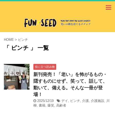
HOME
>
ピンチ
「 ピンチ 」 一覧
役に立つ読み物
新刊発売！「老い」を怖がるもの・
隠すものにせず、笑って、話して、
動いて、備える。そんな一冊が登
場！
2025/12/19
デイ
,
ピンチ
,
介護
,
介護施設
,
川
柳
,
書籍
,
爆笑
,
高齢者