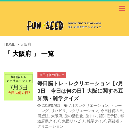
HOME
>
大阪府
「 大阪府 」 一覧
今日は何の日レク
毎日脳トレ・レクリエーション【7月
3日 今日は何の日】大阪に関する豆
知識・雑学クイズ
2019/07/01
7月のレクリエーション
,
トレー
ニング
,
リハビリ
,
レクリエーション
,
今日は何の日
,
回想法
,
大阪府
,
脳の活性化
,
脳トレ
,
認知症予防
,
都
道府県クイズ
,
集団リハビリ
,
雑学クイズ
,
高齢者レ
クリエーション