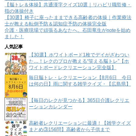
【脳トレ＆体操】共通漢字クイズ10選｜リハビリ職監修・
指の体操付き
【30選】椅子に座ったままできる高齢者の体操｜作業療法
士が教える転倒予防＆認知症予防の体操完全版
介護・医療現場で頑張るあなたへ。石田竜生がnoteを始め
ました！
人気記事
【30選】ホワイトボード1枚でデイがざわつい
た…！レクのプロが教える“笑える脳トレ”【ホ
ワイトボードレクリエーション完全版】
毎日脳トレ・レクリエーション【8月6日 今日
は何の日】雨に関する雑学クイズ・【広島県】
【毎日のレクが見つかる】365日介護レクリエ
ーションカレンダー
高齢者レクリエーションに最適！【雑学クイズ
まとめ③156問】高齢者から子供まで