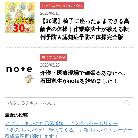
レクリエーションのネタ帳
2026/04/17
【30選】椅子に座ったままできる高
齢者の体操｜作業療法士が教える転
倒予防＆認知症予防の体操完全版
役に立つ読み物
2026/03/25
介護・医療現場で頑張るあなたへ。
石田竜生がnoteを始めました！
最近の投稿
アプリ「まいにち元気道場」プライバシーポリシー
「あのリハレクが、帰ってくる。」新リハレクトレーナー
養成講座再始動します！