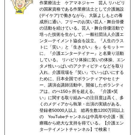
作業療法士 ケアマネジャー 芸人 リハビリ
の国家資格である作業療法士として介護施設
(デイケア)で働きながら、大阪よしもとの養
成所に通い、フリーのお笑い芸人・舞台俳優
の活動を続けている。芸人・舞台俳優活動で
培った技術を生かして、一般社団法人介護エ
ンタ―テイメント協会を設立。『人生のラス
トに「笑い」と「生きがい」を』をモットー
に、『介護エンターテイナー』と名乗り活動
している。 リハビリ体操に笑いの体操、エン
タメ性いっぱいのアクティビティなどを取り
入れ、介護現場を『笑い』でいっぱいにする
ために、日本全国でボランティアやセミナ
ー、講演会講師活動中。開催したボランティ
アは、のべ150ヶ所を超える。 『介護×笑
い』に関する取り組みへの注目度は高く、多
くのメディアから執筆・出演の実績がある。
登録者50000人以上 総再生数1200万回以上
の YouTubeチャンネルは中高年や介護・医
療職から絶大な支持を得ている。【介護エン
タ―テイメントチャンネル】で検索！