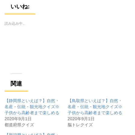
w
k
o
i
で
o
いいね:
t
共
g
t
有
l
e
す
e
r
る
+
で
に
で
読み込み中...
共
は
共
有
ク
有
(
リ
(
新
ッ
新
し
ク
し
い
し
い
ウ
て
ウ
ィ
く
ィ
ン
だ
ン
ド
さ
ド
ウ
い
ウ
で
(
で
開
新
開
き
し
き
ま
い
ま
す
ウ
す
関連
)
ィ
)
ン
ド
ウ
で
【静岡県といえば？】自然・
【鳥取県といえば？】自然・
開
き
名産・伝統・観光地クイズ※
名産・伝統・観光地クイズ※
ま
子供から高齢者まで楽しめる
子供から高齢者まで楽しめる
す
)
2020年9月1日
2020年9月1日
都道府県クイズ
脳トレクイズ
【新潟県といえば？】自然・