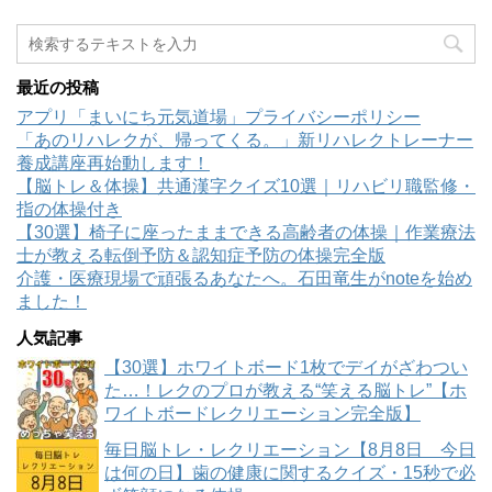
最近の投稿
アプリ「まいにち元気道場」プライバシーポリシー
「あのリハレクが、帰ってくる。」新リハレクトレーナー
養成講座再始動します！
【脳トレ＆体操】共通漢字クイズ10選｜リハビリ職監修・
指の体操付き
【30選】椅子に座ったままできる高齢者の体操｜作業療法
士が教える転倒予防＆認知症予防の体操完全版
介護・医療現場で頑張るあなたへ。石田竜生がnoteを始め
ました！
人気記事
【30選】ホワイトボード1枚でデイがざわつい
た…！レクのプロが教える“笑える脳トレ”【ホ
ワイトボードレクリエーション完全版】
毎日脳トレ・レクリエーション【8月8日 今日
は何の日】歯の健康に関するクイズ・15秒で必