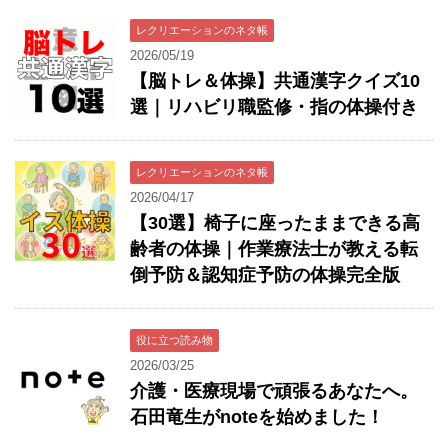
レクリエーションのネタ帳
2026/05/19
【脳トレ＆体操】共通漢字クイズ10
選｜リハビリ職監修・指の体操付き
レクリエーションのネタ帳
2026/04/17
【30選】椅子に座ったままできる高
齢者の体操｜作業療法士が教える転
倒予防＆認知症予防の体操完全版
役に立つ読み物
2026/03/25
介護・医療現場で頑張るあなたへ。
石田竜生がnoteを始めました！