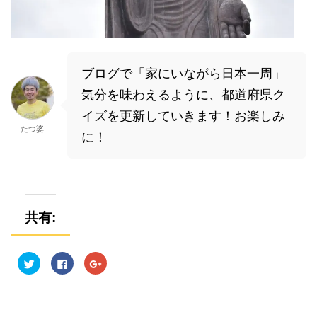
ブログで「家にいながら日本一周」
気分を味わえるように、都道府県ク
イズを更新していきます！お楽しみ
たつ婆
に！
共有:
ク
F
ク
リ
a
リ
ッ
c
ッ
ク
e
ク
し
b
し
て
o
て
T
o
G