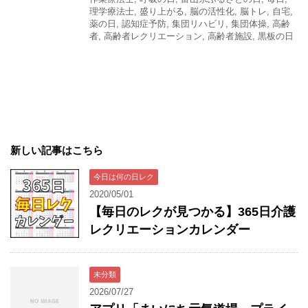
理学療法士
,
盛り上がる
,
脳の活性化
,
脳トレ
,
自宅
,
薬の日
,
認知症予防
,
集団リハビリ
,
集団体操
,
高齢
者
,
高齢者レクリエーション
,
高齢者施設
,
黒板の日
新しい記事はこちら
今日は何の日レク
2020/05/01
【毎日のレクが見つかる】365日介護
レクリエーションカレンダー
未分類
2026/07/27