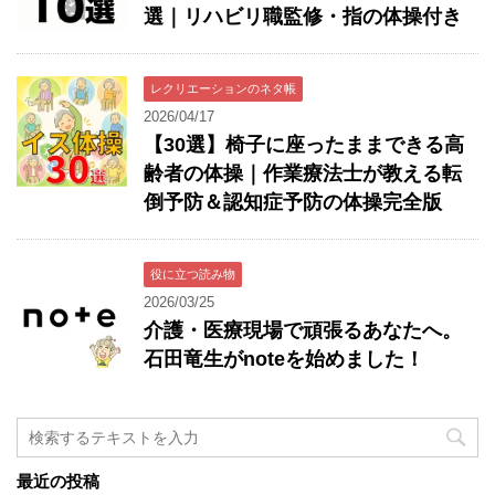
選｜リハビリ職監修・指の体操付き
レクリエーションのネタ帳
2026/04/17
【30選】椅子に座ったままできる高
齢者の体操｜作業療法士が教える転
倒予防＆認知症予防の体操完全版
役に立つ読み物
2026/03/25
介護・医療現場で頑張るあなたへ。
石田竜生がnoteを始めました！
最近の投稿