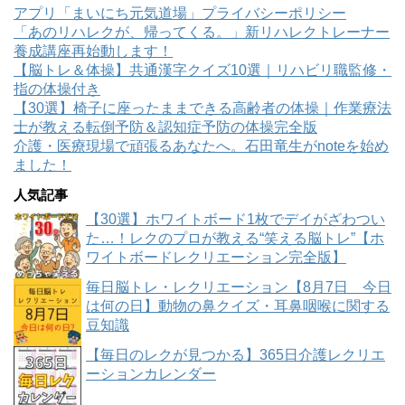
アプリ「まいにち元気道場」プライバシーポリシー
「あのリハレクが、帰ってくる。」新リハレクトレーナー
養成講座再始動します！
【脳トレ＆体操】共通漢字クイズ10選｜リハビリ職監修・
指の体操付き
【30選】椅子に座ったままできる高齢者の体操｜作業療法
士が教える転倒予防＆認知症予防の体操完全版
介護・医療現場で頑張るあなたへ。石田竜生がnoteを始め
ました！
人気記事
【30選】ホワイトボード1枚でデイがざわつい
た…！レクのプロが教える“笑える脳トレ”【ホ
ワイトボードレクリエーション完全版】
毎日脳トレ・レクリエーション【8月7日 今日
は何の日】動物の鼻クイズ・耳鼻咽喉に関する
豆知識
【毎日のレクが見つかる】365日介護レクリエ
ーションカレンダー