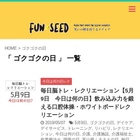
HOME
>
ゴクゴクの日
「 ゴクゴクの日 」 一覧
今日は何の日レク
毎日脳トレ・レクリエーション【5月
9日 今日は何の日】飲み込み力を鍛
える口腔体操・ホワイトボードレク
リエーション
2019/05/07
5月9日
,
ゴクゴクの日
,
デイケア
,
デイサービス
,
トレーニング
,
リハビリ
,
レクリエー
ション
,
今日は何の日
,
介護
,
介護施設
,
介護福祉士
,
作業療法士
,
呼吸の日
,
富山県ふるさとの日
,
毎日
,