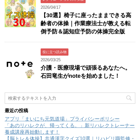
2026/04/17
【30選】椅子に座ったままできる高
齢者の体操｜作業療法士が教える転
倒予防＆認知症予防の体操完全版
役に立つ読み物
2026/03/25
介護・医療現場で頑張るあなたへ。
石田竜生がnoteを始めました！
最近の投稿
アプリ「まいにち元気道場」プライバシーポリシー
「あのリハレクが、帰ってくる。」新リハレクトレーナー
養成講座再始動します！
【脳トレ＆体操】共通漢字クイズ10選｜リハビリ職監修・