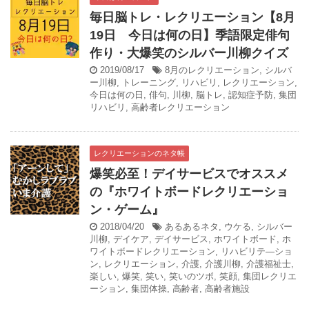
毎日脳トレ・レクリエーション【8月
19日 今日は何の日】季語限定俳句
作り・大爆笑のシルバー川柳クイズ
2019/08/17
8月のレクリエーション
,
シルバ
ー川柳
,
トレーニング
,
リハビリ
,
レクリエーション
,
今日は何の日
,
俳句
,
川柳
,
脳トレ
,
認知症予防
,
集団
リハビリ
,
高齢者レクリエーション
レクリエーションのネタ帳
爆笑必至！デイサービスでオススメ
の『ホワイトボードレクリエーショ
ン・ゲーム』
2018/04/20
あるあるネタ
,
ウケる
,
シルバー
川柳
,
デイケア
,
デイサービス
,
ホワイトボード
,
ホ
ワイトボードレクリエーション
,
リハビリテ―ショ
ン
,
レクリエーション
,
介護
,
介護川柳
,
介護福祉士
,
楽しい
,
爆笑
,
笑い
,
笑いのツボ
,
笑顔
,
集団レクリエ
ーション
,
集団体操
,
高齢者
,
高齢者施設