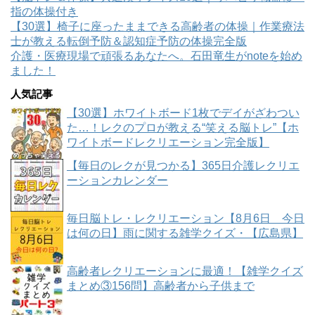
指の体操付き
【30選】椅子に座ったままできる高齢者の体操｜作業療法
士が教える転倒予防＆認知症予防の体操完全版
介護・医療現場で頑張るあなたへ。石田竜生がnoteを始め
ました！
人気記事
【30選】ホワイトボード1枚でデイがざわつい
た…！レクのプロが教える“笑える脳トレ”【ホ
ワイトボードレクリエーション完全版】
【毎日のレクが見つかる】365日介護レクリエ
ーションカレンダー
毎日脳トレ・レクリエーション【8月6日 今日
は何の日】雨に関する雑学クイズ・【広島県】
高齢者レクリエーションに最適！【雑学クイズ
まとめ③156問】高齢者から子供まで