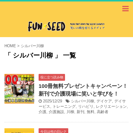
HOME
>
シルバー川柳
「 シルバー川柳 」 一覧
役に立つ読み物
100冊無料プレゼントキャンペーン！
新刊で介護現場に笑いと学びを！
2025/12/29
シルバー川柳
,
デイケア
,
デイサ
ービス
,
トレーニング
,
リハビリ
,
レクリエーション
,
介護
,
介護施設
,
川柳
,
新刊
,
無料
,
高齢者
今日は何の日レク