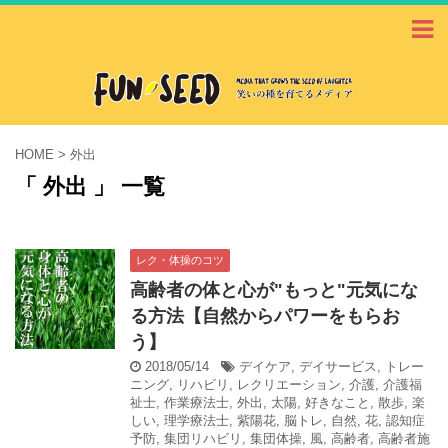
HOME
>
外出
「 外出 」 一覧
レク・体操のコツ
高齢者の体と心が"もっと"元気にな
る方法【自然からパワーをもらお
う】
2018/05/14
デイケア
,
デイサービス
,
トレー
ニング
,
リハビリ
,
レクリエーション
,
介護
,
介護福
祉士
,
作業療法士
,
外出
,
太陽
,
好きなこと
,
散歩
,
楽
しい
,
理学療法士
,
紫陽花
,
脳トレ
,
自然
,
花
,
認知症
予防
,
集団リハビリ
,
集団体操
,
風
,
高齢者
,
高齢者施