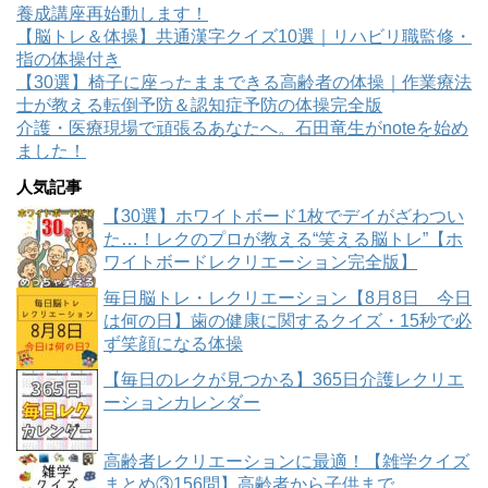
養成講座再始動します！
【脳トレ＆体操】共通漢字クイズ10選｜リハビリ職監修・
指の体操付き
【30選】椅子に座ったままできる高齢者の体操｜作業療法
士が教える転倒予防＆認知症予防の体操完全版
介護・医療現場で頑張るあなたへ。石田竜生がnoteを始め
ました！
人気記事
【30選】ホワイトボード1枚でデイがざわつい
た…！レクのプロが教える“笑える脳トレ”【ホ
ワイトボードレクリエーション完全版】
毎日脳トレ・レクリエーション【8月8日 今日
は何の日】歯の健康に関するクイズ・15秒で必
ず笑顔になる体操
【毎日のレクが見つかる】365日介護レクリエ
ーションカレンダー
高齢者レクリエーションに最適！【雑学クイズ
まとめ③156問】高齢者から子供まで