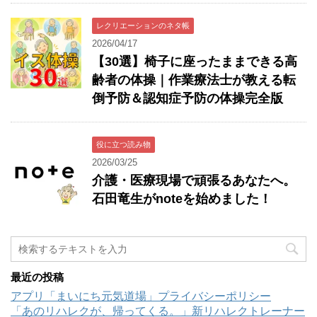
レクリエーションのネタ帳
2026/04/17
【30選】椅子に座ったままできる高
齢者の体操｜作業療法士が教える転
倒予防＆認知症予防の体操完全版
役に立つ読み物
2026/03/25
介護・医療現場で頑張るあなたへ。
石田竜生がnoteを始めました！
最近の投稿
アプリ「まいにち元気道場」プライバシーポリシー
「あのリハレクが、帰ってくる。」新リハレクトレーナー