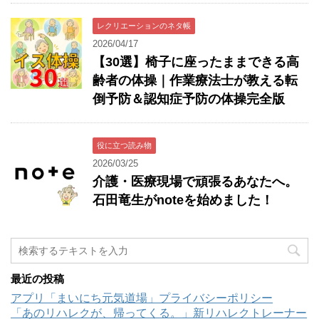
レクリエーションのネタ帳
2026/04/17
【30選】椅子に座ったままできる高
齢者の体操｜作業療法士が教える転
倒予防＆認知症予防の体操完全版
役に立つ読み物
2026/03/25
介護・医療現場で頑張るあなたへ。
石田竜生がnoteを始めました！
最近の投稿
アプリ「まいにち元気道場」プライバシーポリシー
「あのリハレクが、帰ってくる。」新リハレクトレーナー