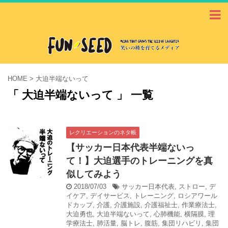
HOME
>
大迫半端ないって
「 大迫半端ないって 」 一覧
レクリエーションのネタ帳
【サッカー日本代表半端ないっ
て！】大迫選手のトレーニングを真
似してみよう
2018/07/03
サッカー日本代表
,
ストロー
,
デ
イケア
,
デイサービス
,
トレーニング
,
ロシアワール
ドカップ
,
介護
,
介護施設
,
介護福祉士
,
作業療法士
,
大迫勇也
,
大迫半端ないって
,
心肺機能
,
横隔膜
,
理
学療法士
,
肺活量
,
脳トレ
,
腹筋
,
集団リハビリ
,
集団