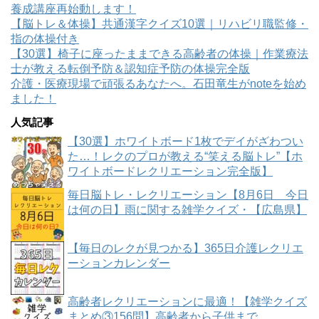
養成講座再始動します！
【脳トレ＆体操】共通漢字クイズ10選｜リハビリ職監修・
指の体操付き
【30選】椅子に座ったままできる高齢者の体操｜作業療法
士が教える転倒予防＆認知症予防の体操完全版
介護・医療現場で頑張るあなたへ。石田竜生がnoteを始め
ました！
人気記事
【30選】ホワイトボード1枚でデイがざわつい
た…！レクのプロが教える“笑える脳トレ”【ホ
ワイトボードレクリエーション完全版】
毎日脳トレ・レクリエーション【8月6日 今日
は何の日】雨に関する雑学クイズ・【広島県】
【毎日のレクが見つかる】365日介護レクリエ
ーションカレンダー
高齢者レクリエーションに最適！【雑学クイズ
まとめ③156問】高齢者から子供まで