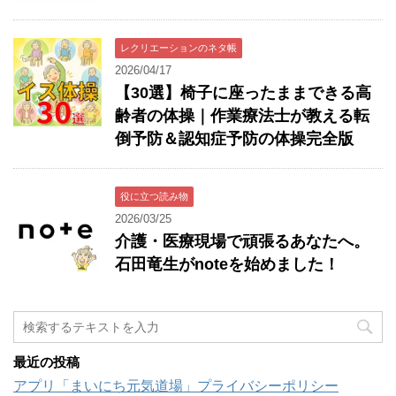
レクリエーションのネタ帳
2026/04/17
【30選】椅子に座ったままできる高
齢者の体操｜作業療法士が教える転
倒予防＆認知症予防の体操完全版
役に立つ読み物
2026/03/25
介護・医療現場で頑張るあなたへ。
石田竜生がnoteを始めました！
最近の投稿
アプリ「まいにち元気道場」プライバシーポリシー