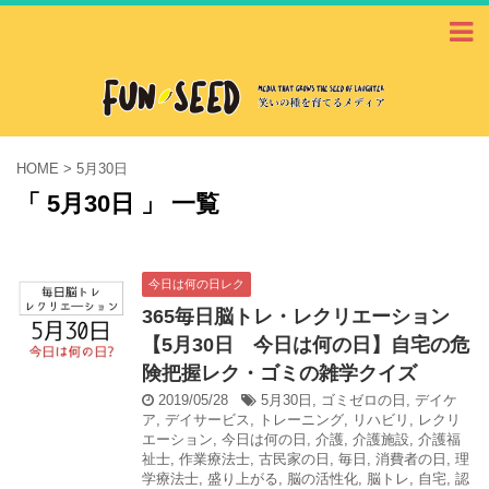
HOME
>
5月30日
「 5月30日 」 一覧
今日は何の日レク
365毎日脳トレ・レクリエーション
【5月30日 今日は何の日】自宅の危
険把握レク・ゴミの雑学クイズ
2019/05/28
5月30日
,
ゴミゼロの日
,
デイケ
ア
,
デイサービス
,
トレーニング
,
リハビリ
,
レクリ
エーション
,
今日は何の日
,
介護
,
介護施設
,
介護福
祉士
,
作業療法士
,
古民家の日
,
毎日
,
消費者の日
,
理
学療法士
,
盛り上がる
,
脳の活性化
,
脳トレ
,
自宅
,
認