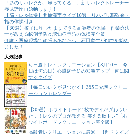
「あのリハレクが、帰ってくる。」新リハレクトレーナー
養成講座再始動します！
【脳トレ＆体操】共通漢字クイズ10選｜リハビリ職監修・
指の体操付き
【30選】椅子に座ったままできる高齢者の体操｜作業療法
士が教える転倒予防＆認知症予防の体操完全版
介護・医療現場で頑張るあなたへ。石田竜生がnoteを始め
ました！
人気記事
毎日脳トレ・レクリエーション【8月10日 今
日は何の日】心臓病予防の知識アップ・道に関
するクイズ
【毎日のレクが見つかる】365日介護レクリエ
ーションカレンダー
【30選】ホワイトボード1枚でデイがざわつい
た…！レクのプロが教える“笑える脳トレ”【ホ
ワイトボードレクリエーション完全版】
高齢者レクリエーションに最適！【雑学クイズ