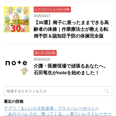
レクリエーションのネタ帳
2026/04/17
【30選】椅子に座ったままできる高
齢者の体操｜作業療法士が教える転
倒予防＆認知症予防の体操完全版
役に立つ読み物
2026/03/25
介護・医療現場で頑張るあなたへ。
石田竜生がnoteを始めました！
最近の投稿
アプリ「まいにち元気道場」プライバシーポリシー
「あのリハレクが、帰ってくる。」新リハレクトレーナー