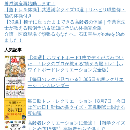
養成講座再始動します！
【脳トレ＆体操】共通漢字クイズ10選｜リハビリ職監修・
指の体操付き
【30選】椅子に座ったままできる高齢者の体操｜作業療法
士が教える転倒予防＆認知症予防の体操完全版
介護・医療現場で頑張るあなたへ。石田竜生がnoteを始め
ました！
人気記事
【30選】ホワイトボード1枚でデイがざわつい
た…！レクのプロが教える“笑える脳トレ”【ホ
ワイトボードレクリエーション完全版】
【毎日のレクが見つかる】365日介護レクリエ
ーションカレンダー
毎日脳トレ・レクリエーション【8月7日 今日
は何の日】動物の鼻クイズ・耳鼻咽喉に関する
豆知識
高齢者レクリエーションに最適！【雑学クイズ
まとめ③156問】高齢者から子供まで