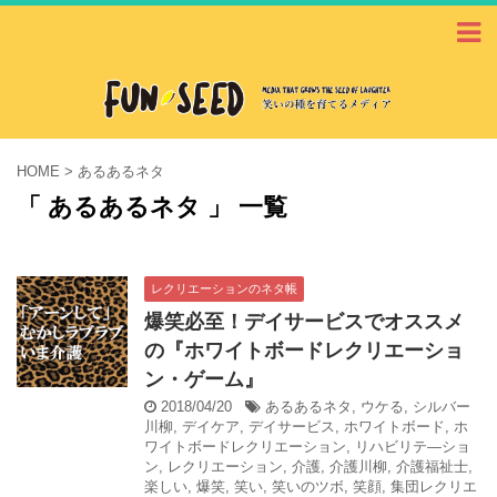
HOME
>
あるあるネタ
「 あるあるネタ 」 一覧
レクリエーションのネタ帳
爆笑必至！デイサービスでオススメ
の『ホワイトボードレクリエーショ
ン・ゲーム』
2018/04/20
あるあるネタ
,
ウケる
,
シルバー
川柳
,
デイケア
,
デイサービス
,
ホワイトボード
,
ホ
ワイトボードレクリエーション
,
リハビリテ―ショ
ン
,
レクリエーション
,
介護
,
介護川柳
,
介護福祉士
,
楽しい
,
爆笑
,
笑い
,
笑いのツボ
,
笑顔
,
集団レクリエ