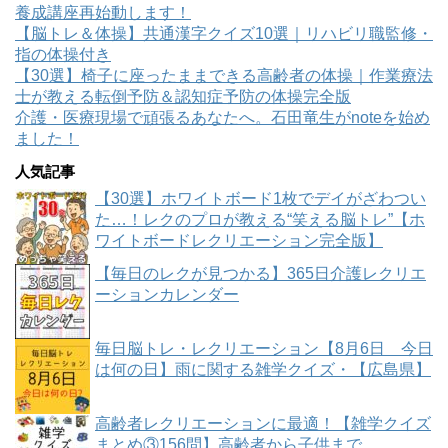
養成講座再始動します！
【脳トレ＆体操】共通漢字クイズ10選｜リハビリ職監修・
指の体操付き
【30選】椅子に座ったままできる高齢者の体操｜作業療法
士が教える転倒予防＆認知症予防の体操完全版
介護・医療現場で頑張るあなたへ。石田竜生がnoteを始め
ました！
人気記事
【30選】ホワイトボード1枚でデイがざわつい
た…！レクのプロが教える“笑える脳トレ”【ホ
ワイトボードレクリエーション完全版】
【毎日のレクが見つかる】365日介護レクリエ
ーションカレンダー
毎日脳トレ・レクリエーション【8月6日 今日
は何の日】雨に関する雑学クイズ・【広島県】
高齢者レクリエーションに最適！【雑学クイズ
まとめ③156問】高齢者から子供まで