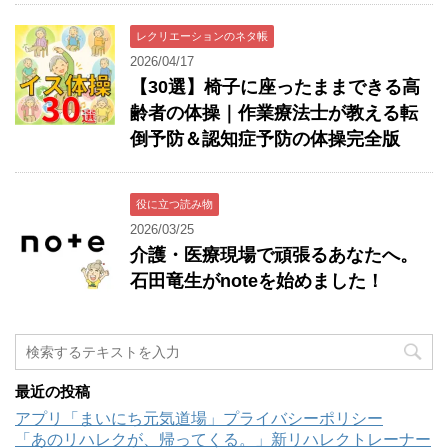
レクリエーションのネタ帳
2026/04/17
【30選】椅子に座ったままできる高
齢者の体操｜作業療法士が教える転
倒予防＆認知症予防の体操完全版
役に立つ読み物
2026/03/25
介護・医療現場で頑張るあなたへ。
石田竜生がnoteを始めました！
最近の投稿
アプリ「まいにち元気道場」プライバシーポリシー
「あのリハレクが、帰ってくる。」新リハレクトレーナー