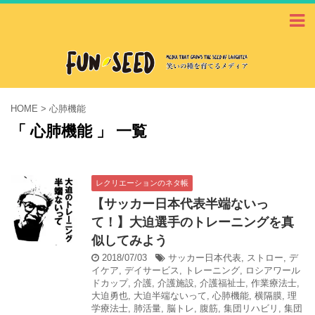
HOME
>
心肺機能
「 心肺機能 」 一覧
レクリエーションのネタ帳
【サッカー日本代表半端ないっ
て！】大迫選手のトレーニングを真
似してみよう
2018/07/03
サッカー日本代表
,
ストロー
,
デ
イケア
,
デイサービス
,
トレーニング
,
ロシアワール
ドカップ
,
介護
,
介護施設
,
介護福祉士
,
作業療法士
,
大迫勇也
,
大迫半端ないって
,
心肺機能
,
横隔膜
,
理
学療法士
,
肺活量
,
脳トレ
,
腹筋
,
集団リハビリ
,
集団