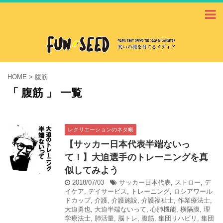
HOME
>
腹筋
「 腹筋 」 一覧
レクリエーションのネタ帳
【サッカー日本代表半端ないっ
て！】大迫選手のトレーニングを真
似してみよう
2018/07/03
サッカー日本代表
,
ストロー
,
デ
イケア
,
デイサービス
,
トレーニング
,
ロシアワール
ドカップ
,
介護
,
介護施設
,
介護福祉士
,
作業療法士
,
大迫勇也
,
大迫半端ないって
,
心肺機能
,
横隔膜
,
理
学療法士
,
肺活量
,
脳トレ
,
腹筋
,
集団リハビリ
,
集団