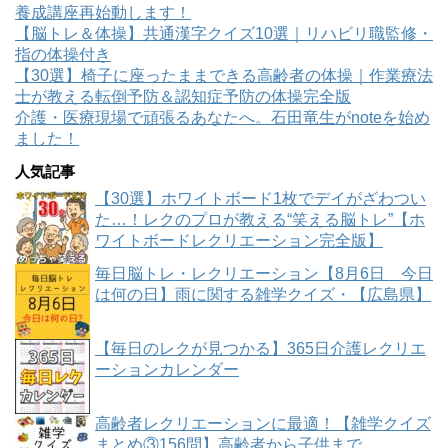
養成講座再始動します！
【脳トレ＆体操】共通漢字クイズ10選｜リハビリ職監修・
指の体操付き
【30選】椅子に座ったままできる高齢者の体操｜作業療法
士が教える転倒予防＆認知症予防の体操完全版
介護・医療現場で頑張るあなたへ。石田竜生がnoteを始め
ました！
人気記事
【30選】ホワイトボード1枚でデイがざわつい
た…！レクのプロが教える“笑える脳トレ”【ホ
ワイトボードレクリエーション完全版】
毎日脳トレ・レクリエーション【8月6日 今日
は何の日】雨に関する雑学クイズ・【広島県】
【毎日のレクが見つかる】365日介護レクリエ
ーションカレンダー
高齢者レクリエーションに最適！【雑学クイズ
まとめ③156問】高齢者から子供まで