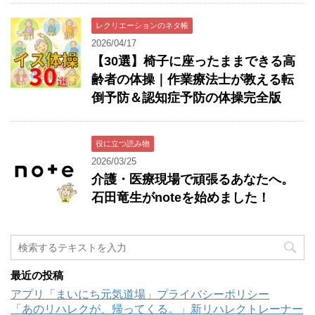
レクリエーションのネタ帳
2026/04/17
【30選】椅子に座ったままできる高
齢者の体操｜作業療法士が教える転
倒予防＆認知症予防の体操完全版
役に立つ読み物
2026/03/25
介護・医療現場で頑張るあなたへ。
石田竜生がnoteを始めました！
最近の投稿
アプリ「まいにち元気道場」プライバシーポリシー
「あのリハレクが、帰ってくる。」新リハレクトレーナー