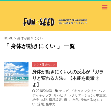
HOME
>
身体が動きにくい
「 身体が動きにくい 」 一覧
レク・体操のコツ
身体が動きにくい人の反応が『ガラ
リと変わる方法』【本能を刺激せ
よ】
2018/04/03
テレビ
,
ドキュメンタリー
,
ハン
ディキャップ
,
リハビリ
,
レクリエーション
,
中重度
,
感情
,
本能
,
環境設定
,
癒し
,
自然
,
身体が動きにく
い
,
退屈
,
集中力