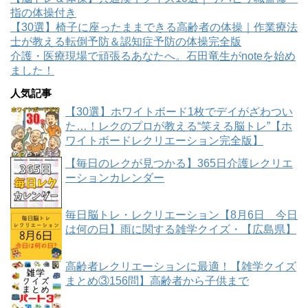
指の体操付き
【30選】椅子に座ったままできる高齢者の体操｜作業療法
士が教える転倒予防＆認知症予防の体操完全版
介護・医療現場で頑張るあなたへ。石田竜生がnoteを始め
ました！
人気記事
【30選】ホワイトボード1枚でデイがざわつい
た…！レクのプロが教える“笑える脳トレ”【ホ
ワイトボードレクリエーション完全版】
【毎日のレクが見つかる】365日介護レクリエ
ーションカレンダー
毎日脳トレ・レクリエーション【8月6日 今日
は何の日】雨に関する雑学クイズ・【広島県】
高齢者レクリエーションに最適！【雑学クイズ
まとめ③156問】高齢者から子供まで