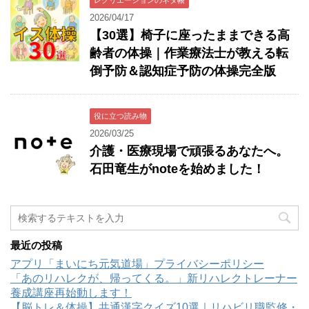
2026/04/17
【30選】椅子に座ったままできる高
齢者の体操｜作業療法士が教える転
倒予防＆認知症予防の体操完全版
役に立つ読み物
2026/03/25
介護・医療現場で頑張るあなたへ。
石田竜生がnoteを始めました！
最近の投稿
アプリ「まいにち元気道場」プライバシーポリシー
「あのリハレクが、帰ってくる。」新リハレクトレーナー
養成講座再始動します！
【脳トレ＆体操】共通漢字クイズ10選｜リハビリ職監修・