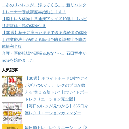
「あのリハレクが、帰ってくる。」新リハレク
トレーナー養成講座再始動します！
【脳トレ＆体操】共通漢字クイズ10選｜リハビ
リ職監修・指の体操付き
【30選】椅子に座ったままできる高齢者の体操
｜作業療法士が教える転倒予防＆認知症予防の
体操完全版
介護・医療現場で頑張るあなたへ。石田竜生が
noteを始めました！
人気記事
【30選】ホワイトボード1枚でデイ
がざわついた…！レクのプロが教
える“笑える脳トレ”【ホワイトボー
ドレクリエーション完全版】
【毎日のレクが見つかる】365日介
護レクリエーションカレンダー
毎日脳トレ・レクリエーション【8