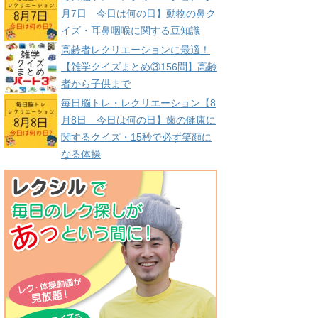
月7日 今日は何の日】動物の鼻ク
イズ・耳鼻咽喉に関する豆知識
高齢者レクリエーションに最適！
【雑学クイズまとめ③156問】高齢
者から子供まで
毎日脳トレ・レクリエーション【8
月8日 今日は何の日】歯の健康に
関するクイズ・15秒で必ず笑顔に
なる体操