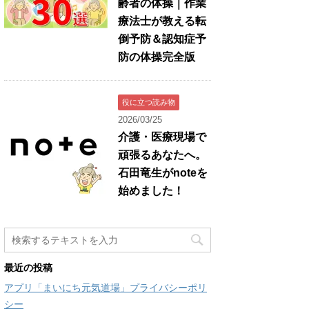
齢者の体操｜作業
療法士が教える転
倒予防＆認知症予
防の体操完全版
役に立つ読み物
2026/03/25
介護・医療現場で
頑張るあなたへ。
石田竜生がnoteを
始めました！
最近の投稿
アプリ「まいにち元気道場」プライバシーポリ
シー