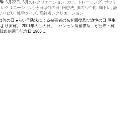
6月22日
,
6月のレクリエーション
,
カニ
,
トレーニング
,
ボウリ
,
レクリエーション
,
今日は何の日
,
回想法
,
脳の活性化
,
脳トレ
,
認
リハビリ
,
雑学クイズ
,
高齢者レクリエーション
日は何の日 ●らい予防法による被害者の名誉回復及び追悼の日 厚生
9年より実施。 2001年のこの日、「ハンセン病補償法」が公布・施
条約調印記念日 1965 ...