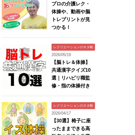
プロの介護レク・
体操や、動画や脳
トレプリントが見
つかる！
レクリエーションのネタ帳
2026/05/19
【脳トレ＆体操】
共通漢字クイズ10
選｜リハビリ職監
修・指の体操付き
レクリエーションのネタ帳
2026/04/17
【30選】椅子に座
ったままできる高