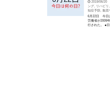
2019/06/20
ング
,
リハビリ
知症予防
,
集団
6月22日 今
労働省が200
行された。 ●日韓