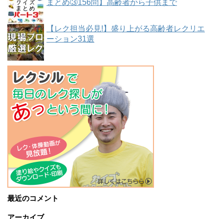
まとめ③156問】高齢者から子供まで
【レク担当必見!】盛り上がる高齢者レクリエ
ーション31選
最近のコメント
アーカイブ