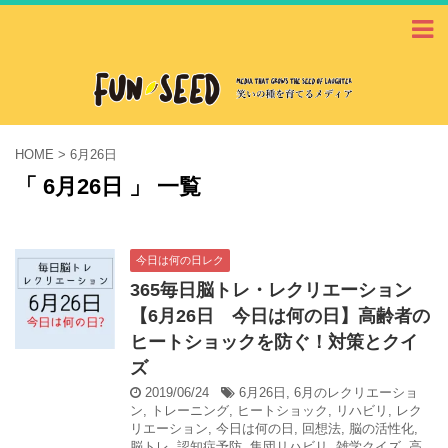
HOME
>
6月26日
「 6月26日 」 一覧
今日は何の日レク
365毎日脳トレ・レクリエーション
【6月26日 今日は何の日】高齢者の
ヒートショックを防ぐ！対策とクイ
ズ
2019/06/24
6月26日
,
6月のレクリエーショ
ン
,
トレーニング
,
ヒートショック
,
リハビリ
,
レク
リエーション
,
今日は何の日
,
回想法
,
脳の活性化
,
脳トレ
,
認知症予防
,
集団リハビリ
,
雑学クイズ
,
高