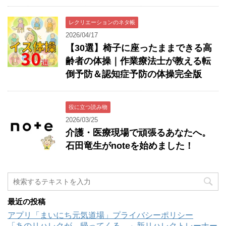
レクリエーションのネタ帳
2026/04/17
【30選】椅子に座ったままできる高
齢者の体操｜作業療法士が教える転
倒予防＆認知症予防の体操完全版
役に立つ読み物
2026/03/25
介護・医療現場で頑張るあなたへ。
石田竜生がnoteを始めました！
最近の投稿
アプリ「まいにち元気道場」プライバシーポリシー
「あのリハレクが、帰ってくる。」新リハレクトレーナー