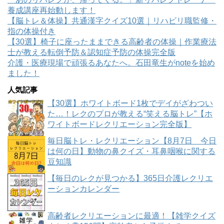
養成講座再始動します！
【脳トレ＆体操】共通漢字クイズ10選｜リハビリ職監修・
指の体操付き
【30選】椅子に座ったままできる高齢者の体操｜作業療法
士が教える転倒予防＆認知症予防の体操完全版
介護・医療現場で頑張るあなたへ。石田竜生がnoteを始め
ました！
人気記事
【30選】ホワイトボード1枚でデイがざわつい
た…！レクのプロが教える“笑える脳トレ”【ホ
ワイトボードレクリエーション完全版】
毎日脳トレ・レクリエーション【8月7日 今日
は何の日】動物の鼻クイズ・耳鼻咽喉に関する
豆知識
【毎日のレクが見つかる】365日介護レクリエ
ーションカレンダー
高齢者レクリエーションに最適！【雑学クイズ