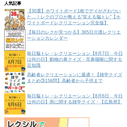
人気記事
【30選】ホワイトボード1枚でデイがざわつい
た…！レクのプロが教える“笑える脳トレ”【ホ
ワイトボードレクリエーション完全版】
【毎日のレクが見つかる】365日介護レクリエ
ーションカレンダー
毎日脳トレ・レクリエーション【8月7日 今日
は何の日】動物の鼻クイズ・耳鼻咽喉に関する
豆知識
高齢者レクリエーションに最適！【雑学クイズ
まとめ③156問】高齢者から子供まで
毎日脳トレ・レクリエーション【8月6日 今日
は何の日】雨に関する雑学クイズ・【広島県】