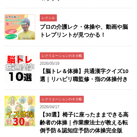
レクシル
プロの介護レク・体操や、動画や脳
トレプリントが見つかる！
レクリエーションのネタ帳
2026/05/19
【脳トレ＆体操】共通漢字クイズ10
選｜リハビリ職監修・指の体操付き
レクリエーションのネタ帳
2026/04/17
【30選】椅子に座ったままできる高
齢者の体操｜作業療法士が教える転
倒予防＆認知症予防の体操完全版