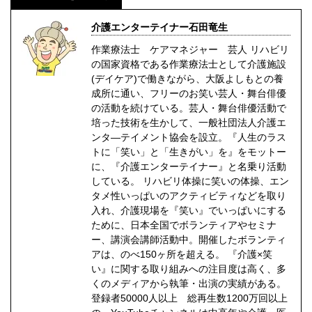
介護エンターテイナー石田竜生
作業療法士 ケアマネジャー 芸人 リハビリ
の国家資格である作業療法士として介護施設
(デイケア)で働きながら、大阪よしもとの養
成所に通い、フリーのお笑い芸人・舞台俳優
の活動を続けている。芸人・舞台俳優活動で
培った技術を生かして、一般社団法人介護エ
ンタ―テイメント協会を設立。『人生のラス
トに「笑い」と「生きがい」を』をモットー
に、『介護エンターテイナー』と名乗り活動
している。 リハビリ体操に笑いの体操、エン
タメ性いっぱいのアクティビティなどを取り
入れ、介護現場を『笑い』でいっぱいにする
ために、日本全国でボランティアやセミナ
ー、講演会講師活動中。開催したボランティ
アは、のべ150ヶ所を超える。 『介護×笑
い』に関する取り組みへの注目度は高く、多
くのメディアから執筆・出演の実績がある。
登録者50000人以上 総再生数1200万回以上