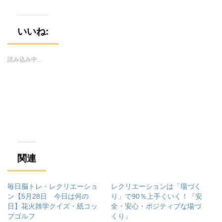
し
b
し
て
o
て
T
o
G
w
k
o
i
で
o
いいね:
t
共
g
t
有
l
e
す
e
r
る
+
で
に
で
読み込み中...
共
は
共
有
ク
有
(
リ
(
新
ッ
新
し
ク
し
い
し
い
ウ
て
ウ
ィ
く
ィ
ン
だ
ン
ド
さ
ド
ウ
い
ウ
で
(
で
開
新
開
き
し
き
ま
い
ま
す
ウ
す
関連
)
ィ
)
ン
ド
ウ
で
毎日脳トレ・レクリエーショ
レクリエーションは「場づく
開
き
ン【5月28日 今日は何の
り」で90％上手くいく！『安
ま
日】花火雑学クイズ・紙コッ
全・安心・ポジティブな場づ
す
)
プゴルフ
くり』