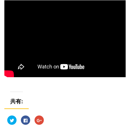
共有:
ク
F
ク
リ
a
リ
ッ
c
ッ
ク
e
ク