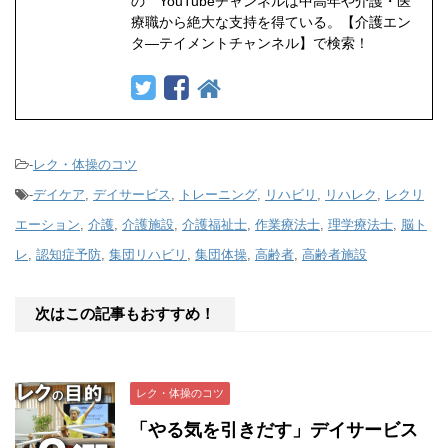
の YouTubeチャンネルは中高年や介護・医
療職から絶大な支持を得ている。【介護エン
タ―テイメントチャンネル】で検索！
-
レク・体操のコツ
-
デイケア
,
デイサービス
,
トレーニング
,
リハビリ
,
リハレク
,
レクリ
エーション
,
介護
,
介護施設
,
介護福祉士
,
作業療法士
,
理学療法士
,
脳ト
レ
,
認知症予防
,
集団リハビリ
,
集団体操
,
高齢者
,
高齢者施設
次はこの記事もおすすめ！
レク・体操のコツ
「やる気を引きだす」デイサービス