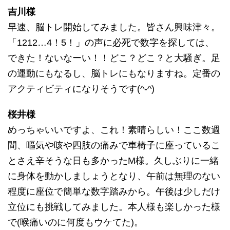
吉川様
早速、脳トレ開始してみました。皆さん興味津々。
「1212…4！5！」の声に必死で数字を探しては、
できた！ないなーい！！どこ？どこ？と大騒ぎ。足
の運動にもなるし、脳トレにもなりますね。定番の
アクティビティになりそうです(^-^)
桜井様
めっちゃいいですよ、これ！素晴らしい！ここ数週
間、嘔気や咳や四肢の痛みで車椅子に座っているこ
とさえ辛そうな日も多かったM様。久しぶりに一緒
に身体を動かしましょうとなり、午前は無理のない
程度に座位で簡単な数字踏みから。午後は少しだけ
立位にも挑戦してみました。本人様も楽しかった様
で(喉痛いのに何度もウケてた)。