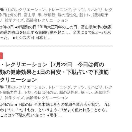
7月のレクリエーション
,
トレーニング
,
ナッツ
,
リハビリ
,
レク
今日は何の日
,
富山県
,
米
,
米騒動
,
脳の活性化
,
脳トレ
,
認知症予
リ
,
雑学クイズ
,
高齢者レクリエーション
は何の日 ●米騒動の日 1918(大正7)年のこの日、富山県魚津の漁家
の県外移出を阻止する集団行動を起こし、全国にまで広がった米
た。 ●カシスの日 日本カ ...
ク
・レクリエーション【7月22日 今日は何の
類の健康効果と1日の目安・下駄占いで下肢筋
クリエーション
7月のレクリエーション
,
トレーニング
,
ナッツ
,
リハビリ
,
レク
下肢筋力向上
,
下駄
,
今日は何の日
,
脳の活性化
,
脳トレ
,
認知症予
リ
,
雑学クイズ
,
高齢者レクリエーション
日は何の日 ●下駄の日 全国木製はきもの業組合連合会が制定。 7は
わすのに「七寸七分」というように7がよく使われることから。
とは？下駄の思い出は？ ●著作 ...