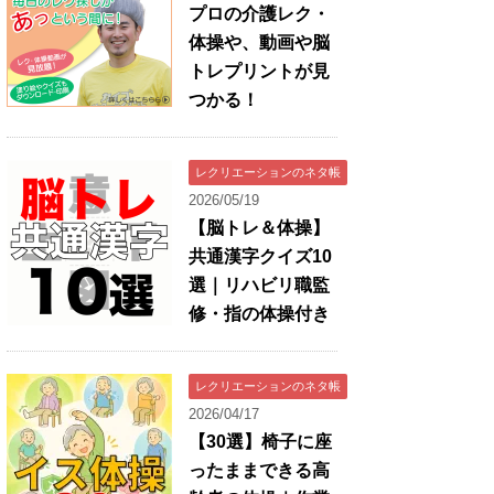
プロの介護レク・
体操や、動画や脳
トレプリントが見
つかる！
レクリエーションのネタ帳
2026/05/19
【脳トレ＆体操】
共通漢字クイズ10
選｜リハビリ職監
修・指の体操付き
レクリエーションのネタ帳
2026/04/17
【30選】椅子に座
ったままできる高