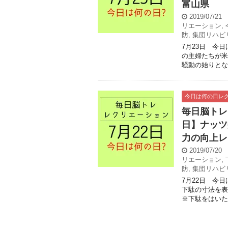
富山県
2019/07/21
リエーション
,
防
,
集団リハビ
7月23日 今日
の主婦たちが米
騒動の始りとなっ
今日は何の日レ
毎日脳トレ
日】ナッツ
力の向上レ
2019/07/20
リエーション
,
防
,
集団リハビ
7月22日 今
下駄の寸法を表
※下駄をはいたこ