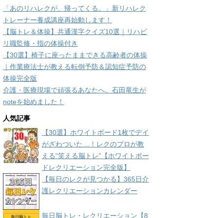
「あのリハレクが、帰ってくる。」新リハレク
トレーナー養成講座再始動します！
【脳トレ＆体操】共通漢字クイズ10選｜リハビ
リ職監修・指の体操付き
【30選】椅子に座ったままできる高齢者の体操
｜作業療法士が教える転倒予防＆認知症予防の
体操完全版
介護・医療現場で頑張るあなたへ。石田竜生が
noteを始めました！
人気記事
【30選】ホワイトボード1枚でデイ
がざわついた…！レクのプロが教
える“笑える脳トレ”【ホワイトボー
ドレクリエーション完全版】
【毎日のレクが見つかる】365日介
護レクリエーションカレンダー
毎日脳トレ・レクリエーション【8