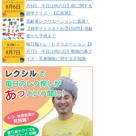
月6日 今日は何の日】雨に関する
雑学クイズ・【広島県】
高齢者レクリエーションに最適！
【雑学クイズまとめ③156問】高齢
者から子供まで
毎日脳トレ・レクリエーション【8
月7日 今日は何の日】動物の鼻ク
イズ・耳鼻咽喉に関する豆知識