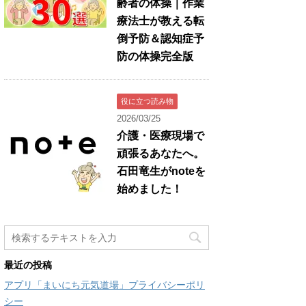
齢者の体操｜作業
療法士が教える転
倒予防＆認知症予
防の体操完全版
役に立つ読み物
2026/03/25
介護・医療現場で
頑張るあなたへ。
石田竜生がnoteを
始めました！
最近の投稿
アプリ「まいにち元気道場」プライバシーポリ
シー