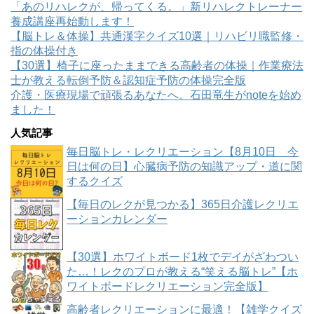
「あのリハレクが、帰ってくる。」新リハレクトレーナー
養成講座再始動します！
【脳トレ＆体操】共通漢字クイズ10選｜リハビリ職監修・
指の体操付き
【30選】椅子に座ったままできる高齢者の体操｜作業療法
士が教える転倒予防＆認知症予防の体操完全版
介護・医療現場で頑張るあなたへ。石田竜生がnoteを始め
ました！
人気記事
毎日脳トレ・レクリエーション【8月10日 今
日は何の日】心臓病予防の知識アップ・道に関
するクイズ
【毎日のレクが見つかる】365日介護レクリエ
ーションカレンダー
【30選】ホワイトボード1枚でデイがざわつい
た…！レクのプロが教える“笑える脳トレ”【ホ
ワイトボードレクリエーション完全版】
高齢者レクリエーションに最適！【雑学クイズ