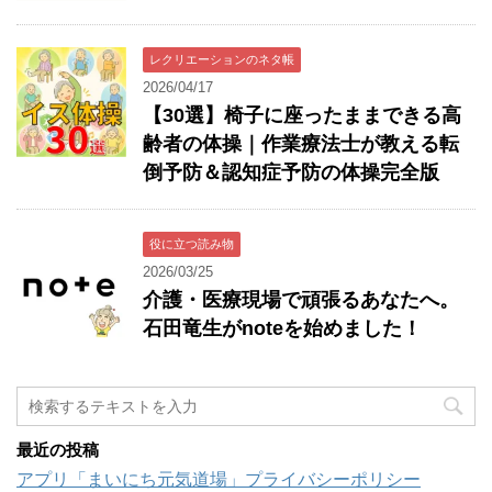
レクリエーションのネタ帳
2026/04/17
【30選】椅子に座ったままできる高
齢者の体操｜作業療法士が教える転
倒予防＆認知症予防の体操完全版
役に立つ読み物
2026/03/25
介護・医療現場で頑張るあなたへ。
石田竜生がnoteを始めました！
最近の投稿
アプリ「まいにち元気道場」プライバシーポリシー