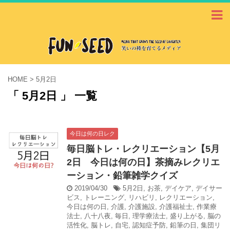
HOME
>
5月2日
「 5月2日 」 一覧
今日は何の日レク
毎日脳トレ・レクリエーション【5月
2日 今日は何の日】茶摘みレクリエ
ーション・鉛筆雑学クイズ
2019/04/30
5月2日
,
お茶
,
デイケア
,
デイサー
ビス
,
トレーニング
,
リハビリ
,
レクリエーション
,
今日は何の日
,
介護
,
介護施設
,
介護福祉士
,
作業療
法士
,
八十八夜
,
毎日
,
理学療法士
,
盛り上がる
,
脳の
活性化
,
脳トレ
,
自宅
,
認知症予防
,
鉛筆の日
,
集団リ