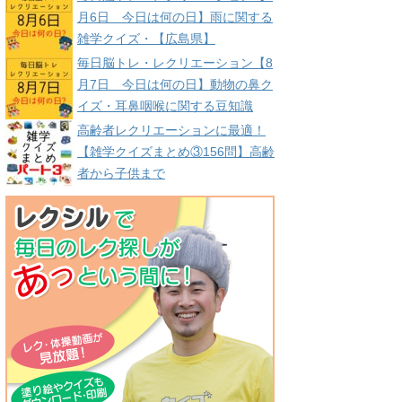
月6日 今日は何の日】雨に関する
雑学クイズ・【広島県】
毎日脳トレ・レクリエーション【8
月7日 今日は何の日】動物の鼻ク
イズ・耳鼻咽喉に関する豆知識
高齢者レクリエーションに最適！
【雑学クイズまとめ③156問】高齢
者から子供まで