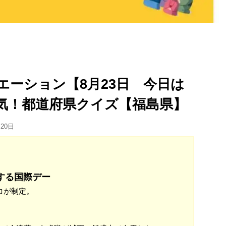
エーション【8月23日 今日は
気！都道府県クイズ【福島県】
月20日
する国際デー
コが制定。