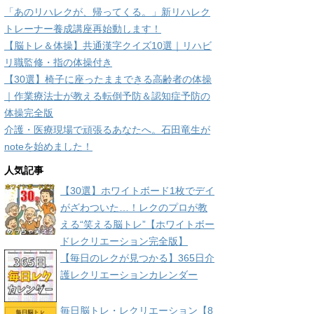
「あのリハレクが、帰ってくる。」新リハレク
トレーナー養成講座再始動します！
【脳トレ＆体操】共通漢字クイズ10選｜リハビ
リ職監修・指の体操付き
【30選】椅子に座ったままできる高齢者の体操
｜作業療法士が教える転倒予防＆認知症予防の
体操完全版
介護・医療現場で頑張るあなたへ。石田竜生が
noteを始めました！
人気記事
【30選】ホワイトボード1枚でデイ
がざわついた…！レクのプロが教
える“笑える脳トレ”【ホワイトボー
ドレクリエーション完全版】
【毎日のレクが見つかる】365日介
護レクリエーションカレンダー
毎日脳トレ・レクリエーション【8