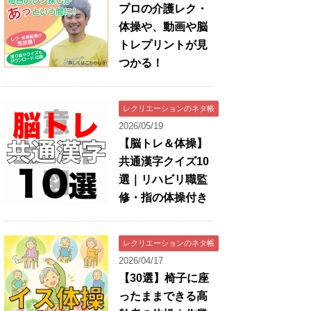
プロの介護レク・
体操や、動画や脳
トレプリントが見
つかる！
レクリエーションのネタ帳
2026/05/19
【脳トレ＆体操】
共通漢字クイズ10
選｜リハビリ職監
修・指の体操付き
レクリエーションのネタ帳
2026/04/17
【30選】椅子に座
ったままできる高