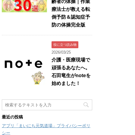
齢者の体操｜作業
療法士が教える転
倒予防＆認知症予
防の体操完全版
役に立つ読み物
2026/03/25
介護・医療現場で
頑張るあなたへ。
石田竜生がnoteを
始めました！
最近の投稿
アプリ「まいにち元気道場」プライバシーポリ
シー