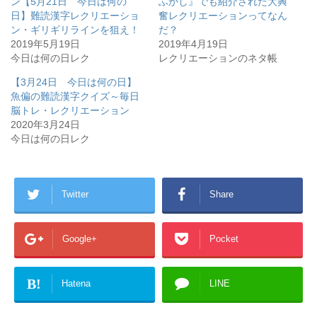
き
ン【5月21日 今日は何の
ふかし』でも紹介された大興
ま
日】難読漢字レクリエーショ
奮レクリエーションってなん
す
)
ン・ギリギリラインを狙え！
だ？
2019年5月19日
2019年4月19日
今日は何の日レク
レクリエーションのネタ帳
【3月24日 今日は何の日】
魚偏の難読漢字クイズ～毎日
脳トレ・レクリエーション
2020年3月24日
今日は何の日レク
Twitter
Share
Google+
Pocket
B!
Hatena
LINE