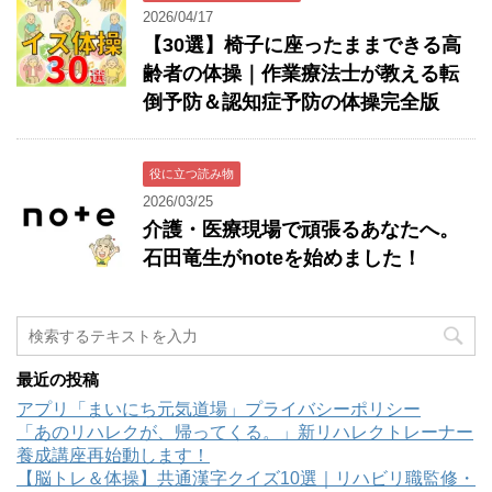
2026/04/17
【30選】椅子に座ったままできる高
齢者の体操｜作業療法士が教える転
倒予防＆認知症予防の体操完全版
役に立つ読み物
2026/03/25
介護・医療現場で頑張るあなたへ。
石田竜生がnoteを始めました！
最近の投稿
アプリ「まいにち元気道場」プライバシーポリシー
「あのリハレクが、帰ってくる。」新リハレクトレーナー
養成講座再始動します！
【脳トレ＆体操】共通漢字クイズ10選｜リハビリ職監修・