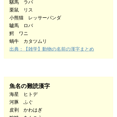
騾馬 ラバ
栗鼠 リス
小熊猫 レッサーパンダ
驢馬 ロバ
鰐 ワニ
蝸牛 カタツムリ
出典：【雑学】動物の名前の漢字まとめ
魚名の難読漢字
海星 ヒトデ
河豚 ふぐ
皮剥 かわはぎ