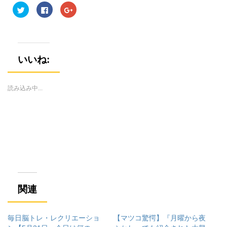
ク
F
ク
リ
a
リ
ッ
c
ッ
ク
e
ク
し
b
し
て
o
て
T
o
G
w
k
o
i
で
o
いいね:
t
共
g
t
有
l
e
す
e
r
る
+
で
に
で
読み込み中...
共
は
共
有
ク
有
(
リ
(
新
ッ
新
し
ク
し
い
し
い
ウ
て
ウ
ィ
く
ィ
ン
だ
ン
ド
さ
ド
ウ
い
ウ
で
(
で
開
新
開
き
し
き
ま
い
ま
す
ウ
す
関連
)
ィ
)
ン
ド
ウ
で
毎日脳トレ・レクリエーショ
【マツコ驚愕】『月曜から夜
開