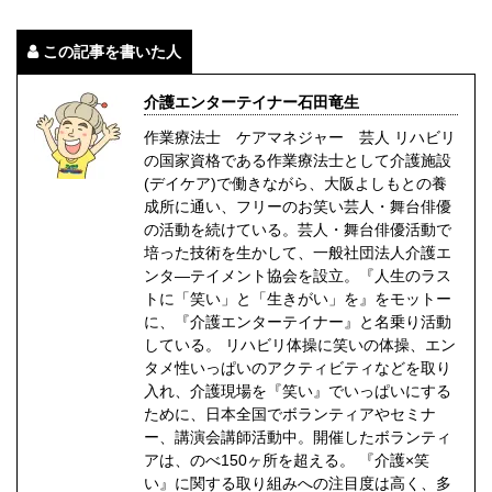
この記事を書いた人
介護エンターテイナー石田竜生
作業療法士 ケアマネジャー 芸人 リハビリ
の国家資格である作業療法士として介護施設
(デイケア)で働きながら、大阪よしもとの養
成所に通い、フリーのお笑い芸人・舞台俳優
の活動を続けている。芸人・舞台俳優活動で
培った技術を生かして、一般社団法人介護エ
ンタ―テイメント協会を設立。『人生のラス
トに「笑い」と「生きがい」を』をモットー
に、『介護エンターテイナー』と名乗り活動
している。 リハビリ体操に笑いの体操、エン
タメ性いっぱいのアクティビティなどを取り
入れ、介護現場を『笑い』でいっぱいにする
ために、日本全国でボランティアやセミナ
ー、講演会講師活動中。開催したボランティ
アは、のべ150ヶ所を超える。 『介護×笑
い』に関する取り組みへの注目度は高く、多