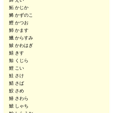
鱏 えい
鮖 かじか
鯑 かずのこ
鰹 かつお
魳 かます
鱲 からすみ
鮍 かわはぎ
鱚 きす
鯨 くじら
鯉 こい
鮭 さけ
鯖 さば
鮫 さめ
鰆 さわら
鯱 しゃち