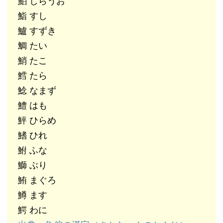
鮊 しらうお
鮨 すし
鱸 すずき
鯛 たい
鮹 たこ
鱈 たら
鯰 なまず
鱧 はも
鮃 ひらめ
鰭 ひれ
鮒 ふな
鰤 ぶり
鮪 まぐろ
鱒 ます
鰐 わに