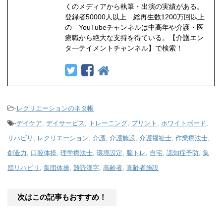
くのメディアから執筆・出演の実績がある。
登録者50000人以上 総再生数1200万回以上
の YouTubeチャンネルは中高年や介護・医
療職から絶大な支持を得ている。【介護エン
タ―テイメントチャンネル】で検索！
-
レクリエーションのネタ帳
-
デイケア
,
デイサービス
,
トレーニング
,
プリント
,
ホワイトボード
,
リハビリ
,
レクリエーション
,
介護
,
介護施設
,
介護福祉士
,
作業療法士
,
創造力
,
口腔体操
,
理学療法士
,
環境設定
,
脳トレ
,
自宅
,
認知症予防
,
集
団リハビリ
,
集団体操
,
難読漢字
,
高齢者
,
高齢者施設
次はこの記事もおすすめ！