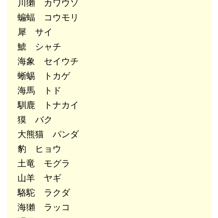
川獺 カワウソ
蝙蝠 コウモリ
犀 サイ
鯱 シャチ
海象 セイウチ
蜥蜴 トカゲ
海馬 トド
馴鹿 トナカイ
獏 バク
大熊猫 パンダ
豹 ヒョウ
土竜 モグラ
山羊 ヤギ
駱駝 ラクダ
海獺 ラッコ