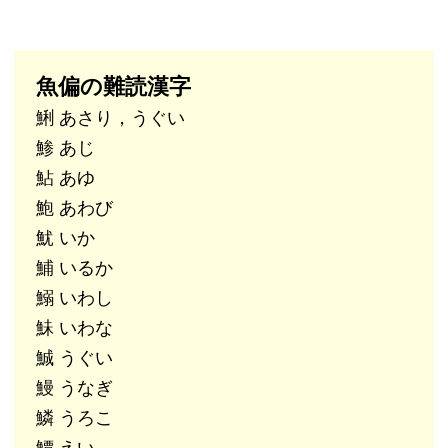
魚偏の難読漢字
鯏 あさり，うぐい
鯵 あじ
鮎 あゆ
鮑 あわび
魷 いか
鯆 いるか
鰯 いわし
鮇 いわな
鯎 うぐい
鰻 うなぎ
鱗 うろこ