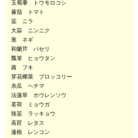
玉蜀黍 トウモロコシ
蕃茄 トマト
韮 ニラ
大蒜 ニンニク
葱 ネギ
和蘭芹 パセリ
瓢箪 ヒョウタン
蕗 フキ
芽花椰菜 ブロッコリー
糸瓜 ヘチマ
法蓮草 ホウレンソウ
茗荷 ミョウガ
辣韮 ラッキョウ
萵苣 レタス
蓮根 レンコン