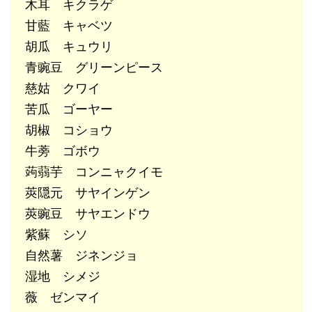
木耳 キクラゲ
甘藍 キャベツ
胡瓜 キュウリ
青豌豆 グリーンピース
慈姑 クワイ
苦瓜 ゴーヤー
胡椒 コショウ
牛蒡 ゴボウ
蒟蒻芋 コンニャクイモ
莢隠元 サヤインゲン
莢豌豆 サヤエンドウ
紫蘇 シソ
自然薯 ジネンジョ
湿地 シメジ
薇 ゼンマイ