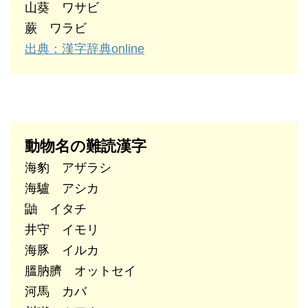
山葵 ワサビ
蕨 ワラビ
出典：漢字辞典online
動物名の難読漢字
海豹 アザラシ
海驢 アシカ
鼬 イタチ
井守 イモリ
海豚 イルカ
膃肭臍 オットセイ
河馬 カバ