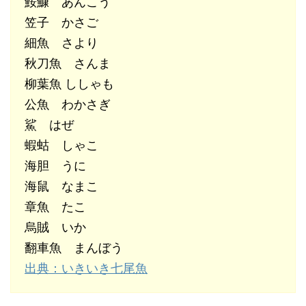
鮟鱇 あんこう
笠子 かさご
細魚 さより
秋刀魚 さんま
柳葉魚 ししゃも
公魚 わかさぎ
鯊 はぜ
蝦蛄 しゃこ
海胆 うに
海鼠 なまこ
章魚 たこ
烏賊 いか
翻車魚 まんぼう
出典：いきいき七尾魚