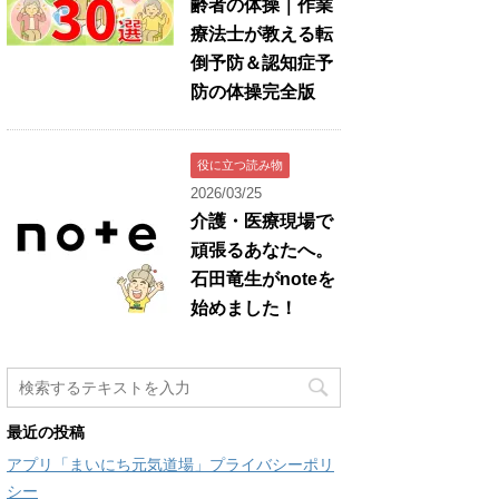
齢者の体操｜作業
療法士が教える転
倒予防＆認知症予
防の体操完全版
役に立つ読み物
2026/03/25
介護・医療現場で
頑張るあなたへ。
石田竜生がnoteを
始めました！
最近の投稿
アプリ「まいにち元気道場」プライバシーポリ
シー