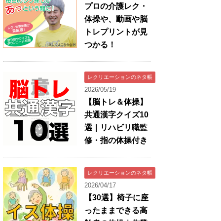
プロの介護レク・
体操や、動画や脳
トレプリントが見
つかる！
レクリエーションのネタ帳
2026/05/19
【脳トレ＆体操】
共通漢字クイズ10
選｜リハビリ職監
修・指の体操付き
レクリエーションのネタ帳
2026/04/17
【30選】椅子に座
ったままできる高