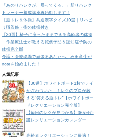
「あのリハレクが、帰ってくる。」新リハレク
トレーナー養成講座再始動します！
【脳トレ＆体操】共通漢字クイズ10選｜リハビ
リ職監修・指の体操付き
【30選】椅子に座ったままできる高齢者の体操
｜作業療法士が教える転倒予防＆認知症予防の
体操完全版
介護・医療現場で頑張るあなたへ。石田竜生が
noteを始めました！
人気記事
【30選】ホワイトボード1枚でデイ
がざわついた…！レクのプロが教
える“笑える脳トレ”【ホワイトボー
ドレクリエーション完全版】
【毎日のレクが見つかる】365日介
護レクリエーションカレンダー
高齢者レクリエーションに最適！