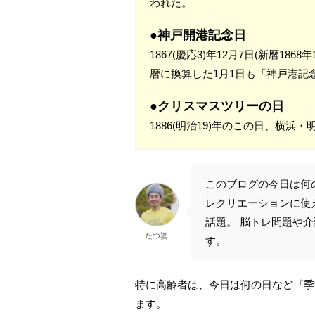
われた。
●神戸開港記念日
1867(慶応3)年12月7日(新暦1
暦に換算した1月1日も「神戸港記
●クリスマスツリーの日
1886(明治19)年のこの日、横
このブログの今日は何
レクリエーションに使
話題。 脳トレ問題や
たつ婆
す。
特に高齢者は、今日は何の日など『季
ます。