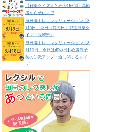
【雑学クイズまとめ③156問】高齢
者から子供まで
毎日脳トレ・レクリエーション【8
月9日 今日は何の日】都道府県ク
イズ『長崎県』
毎日脳トレ・レクリエーション【8
月10日 今日は何の日】心臓病予
防の知識アップ・道に関するクイ
ズ