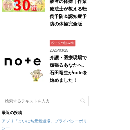
齢者の体操｜作業
療法士が教える転
倒予防＆認知症予
防の体操完全版
役に立つ読み物
2026/03/25
介護・医療現場で
頑張るあなたへ。
石田竜生がnoteを
始めました！
最近の投稿
アプリ「まいにち元気道場」プライバシーポリ
シー