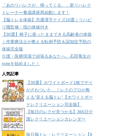
「あのリハレクが、帰ってくる。」新リハレク
トレーナー養成講座再始動します！
【脳トレ＆体操】共通漢字クイズ10選｜リハビ
リ職監修・指の体操付き
【30選】椅子に座ったままできる高齢者の体操
｜作業療法士が教える転倒予防＆認知症予防の
体操完全版
介護・医療現場で頑張るあなたへ。石田竜生が
noteを始めました！
人気記事
【30選】ホワイトボード1枚でデイ
がざわついた…！レクのプロが教
える“笑える脳トレ”【ホワイトボー
ドレクリエーション完全版】
【毎日のレクが見つかる】365日介
護レクリエーションカレンダー
毎日脳トレ・レクリエーション【8