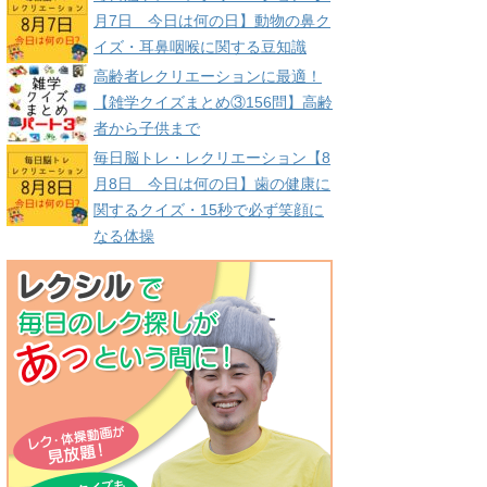
月7日 今日は何の日】動物の鼻ク
イズ・耳鼻咽喉に関する豆知識
高齢者レクリエーションに最適！
【雑学クイズまとめ③156問】高齢
者から子供まで
毎日脳トレ・レクリエーション【8
月8日 今日は何の日】歯の健康に
関するクイズ・15秒で必ず笑顔に
なる体操