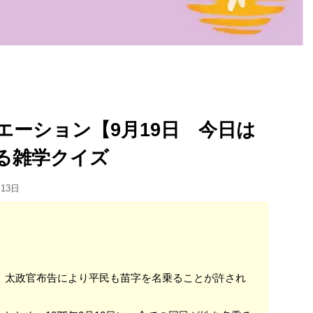
エーション【9月19日 今日は
る雑学クイズ
月13日
め、太政官布告により平民も苗字を名乗ることが許され