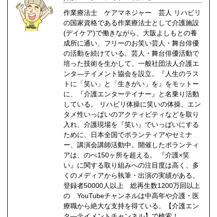
作業療法士 ケアマネジャー 芸人 リハビリ
の国家資格である作業療法士として介護施設
(デイケア)で働きながら、大阪よしもとの養
成所に通い、フリーのお笑い芸人・舞台俳優
の活動を続けている。芸人・舞台俳優活動で
培った技術を生かして、一般社団法人介護エ
ンタ―テイメント協会を設立。『人生のラス
トに「笑い」と「生きがい」を』をモットー
に、『介護エンターテイナー』と名乗り活動
している。 リハビリ体操に笑いの体操、エン
タメ性いっぱいのアクティビティなどを取り
入れ、介護現場を『笑い』でいっぱいにする
ために、日本全国でボランティアやセミナ
ー、講演会講師活動中。開催したボランティ
アは、のべ150ヶ所を超える。 『介護×笑
い』に関する取り組みへの注目度は高く、多
くのメディアから執筆・出演の実績がある。
登録者50000人以上 総再生数1200万回以上
の YouTubeチャンネルは中高年や介護・医
療職から絶大な支持を得ている。【介護エン
タ―テイメントチャンネル】で検索！