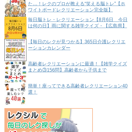
た…！レクのプロが教える“笑える脳トレ”【ホ
ワイトボードレクリエーション完全版】
毎日脳トレ・レクリエーション【8月6日 今日
は何の日】雨に関する雑学クイズ・【広島県】
【毎日のレクが見つかる】365日介護レクリエ
ーションカレンダー
高齢者レクリエーションに最適！【雑学クイズ
まとめ③156問】高齢者から子供まで
簡単！座ってできる高齢者レクリエーション40
選！