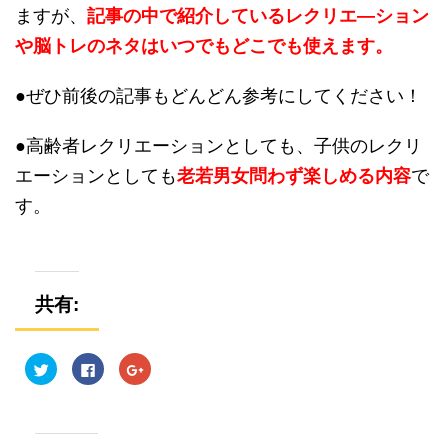
ますが、
記事の中で紹介しているレクリエ―ション
や脳トレのネタはいつでもどこでも使えます。
●ぜひ前後の記事もどんどん参考にしてください！
●高齢者レクリエーションとしても、子供のレクリ
エーションとしても
老若男女問わず楽しめる内容
で
す。
共有:
ク
F
ク
リ
a
リ
ッ
c
ッ
ク
e
ク
し
b
し
て
o
て
T
o
G