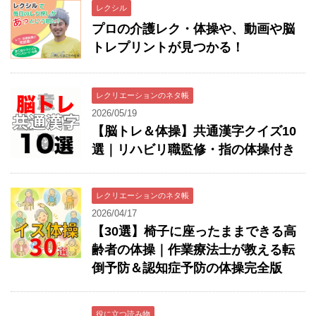
レクシル
プロの介護レク・体操や、動画や脳
トレプリントが見つかる！
レクリエーションのネタ帳
2026/05/19
【脳トレ＆体操】共通漢字クイズ10
選｜リハビリ職監修・指の体操付き
レクリエーションのネタ帳
2026/04/17
【30選】椅子に座ったままできる高
齢者の体操｜作業療法士が教える転
倒予防＆認知症予防の体操完全版
役に立つ読み物