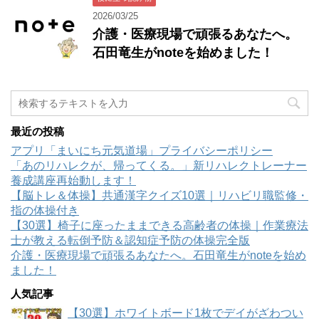
2026/03/25
介護・医療現場で頑張るあなたへ。
石田竜生がnoteを始めました！
最近の投稿
アプリ「まいにち元気道場」プライバシーポリシー
「あのリハレクが、帰ってくる。」新リハレクトレーナー
養成講座再始動します！
【脳トレ＆体操】共通漢字クイズ10選｜リハビリ職監修・
指の体操付き
【30選】椅子に座ったままできる高齢者の体操｜作業療法
士が教える転倒予防＆認知症予防の体操完全版
介護・医療現場で頑張るあなたへ。石田竜生がnoteを始め
ました！
人気記事
【30選】ホワイトボード1枚でデイがざわつい