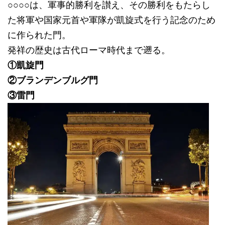
○○○○は、軍事的勝利を讃え、その勝利をもたらし
た将軍や国家元首や軍隊が凱旋式を行う記念のため
に作られた門。
発祥の歴史は古代ローマ時代まで遡る。
①凱旋門
②ブランデンブルグ門
③雷門