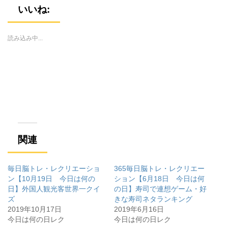
w
k
o
i
で
o
いいね:
t
共
g
t
有
l
e
す
e
r
る
+
で
に
で
読み込み中...
共
は
共
有
ク
有
(
リ
(
新
ッ
新
し
ク
し
い
し
い
ウ
て
ウ
ィ
く
ィ
ン
だ
ン
ド
さ
ド
ウ
い
ウ
で
(
で
開
新
開
き
し
き
ま
い
ま
す
ウ
す
関連
)
ィ
)
ン
ド
ウ
で
毎日脳トレ・レクリエーショ
365毎日脳トレ・レクリエー
開
き
ン【10月19日 今日は何の
ション【6月18日 今日は何
ま
日】外国人観光客世界一クイ
の日】寿司で連想ゲーム・好
す
)
ズ
きな寿司ネタランキング
2019年10月17日
2019年6月16日
今日は何の日レク
今日は何の日レク