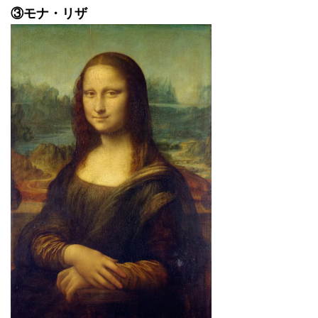
③モナ・リザ