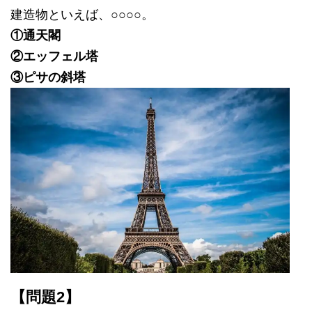
建造物といえば、○○○○。
①通天閣
②エッフェル塔
③ピサの斜塔
【問題2】