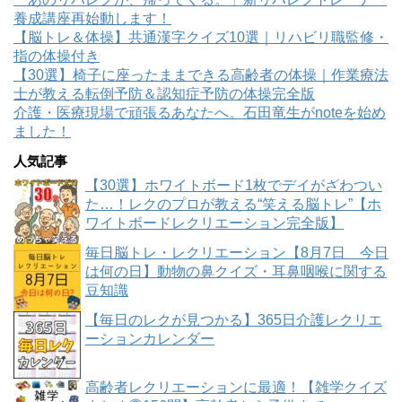
養成講座再始動します！
【脳トレ＆体操】共通漢字クイズ10選｜リハビリ職監修・
指の体操付き
【30選】椅子に座ったままできる高齢者の体操｜作業療法
士が教える転倒予防＆認知症予防の体操完全版
介護・医療現場で頑張るあなたへ。石田竜生がnoteを始め
ました！
人気記事
【30選】ホワイトボード1枚でデイがざわつい
た…！レクのプロが教える“笑える脳トレ”【ホ
ワイトボードレクリエーション完全版】
毎日脳トレ・レクリエーション【8月7日 今日
は何の日】動物の鼻クイズ・耳鼻咽喉に関する
豆知識
【毎日のレクが見つかる】365日介護レクリエ
ーションカレンダー
高齢者レクリエーションに最適！【雑学クイズ