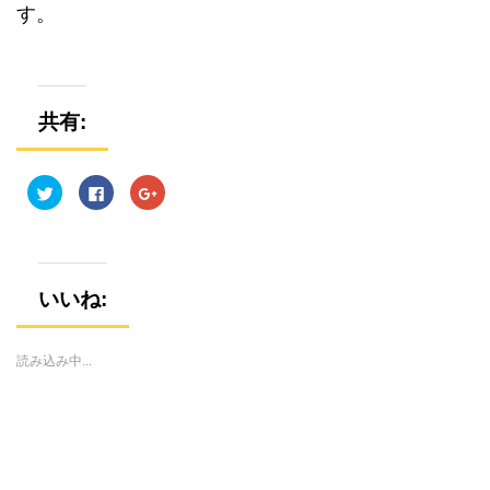
す。
共有:
ク
F
ク
リ
a
リ
ッ
c
ッ
ク
e
ク
し
b
し
て
o
て
T
o
G
w
k
o
i
で
o
いいね:
t
共
g
t
有
l
e
す
e
r
る
+
で
に
で
読み込み中...
共
は
共
有
ク
有
(
リ
(
新
ッ
新
し
ク
し
い
し
い
ウ
て
ウ
ィ
く
ィ
ン
だ
ン