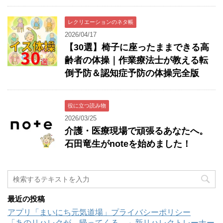
レクリエーションのネタ帳
2026/04/17
【30選】椅子に座ったままできる高
齢者の体操｜作業療法士が教える転
倒予防＆認知症予防の体操完全版
役に立つ読み物
2026/03/25
介護・医療現場で頑張るあなたへ。
石田竜生がnoteを始めました！
最近の投稿
アプリ「まいにち元気道場」プライバシーポリシー
「あのリハレクが、帰ってくる。」新リハレクトレーナー