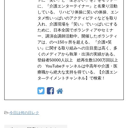
トに「笑い」と「生きがい」を』をモットー
に、『介護エンターテイナー』と名乗り活動
している。 リハビリ体操に笑いの体操、エン
タメ性いっぱいのアクティビティなどを取り
入れ、介護現場を『笑い』でいっぱいにする
ために、日本全国でボランティアやセミナ
ー、講演会講師活動中。開催したボランティ
アは、のべ150ヶ所を超える。 『介護×笑
い』に関する取り組みへの注目度は高く、多
くのメディアから執筆・出演の実績がある。
登録者50000人以上 総再生数1200万回以上
の YouTubeチャンネルは中高年や介護・医
療職から絶大な支持を得ている。【介護エン
タ―テイメントチャンネル】で検索！
-
今日は何の日レク