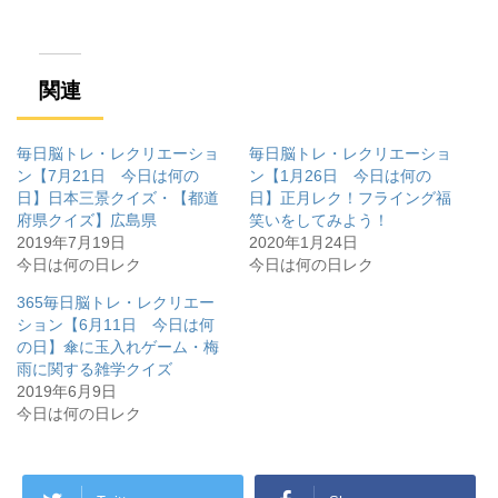
ド
さ
ド
ウ
い
ウ
で
(
で
開
新
開
き
し
き
ま
い
ま
す
ウ
す
関連
)
ィ
)
ン
ド
ウ
で
毎日脳トレ・レクリエーショ
毎日脳トレ・レクリエーショ
開
き
ン【7月21日 今日は何の
ン【1月26日 今日は何の
ま
日】日本三景クイズ・【都道
日】正月レク！フライング福
す
)
府県クイズ】広島県
笑いをしてみよう！
2019年7月19日
2020年1月24日
今日は何の日レク
今日は何の日レク
365毎日脳トレ・レクリエー
ション【6月11日 今日は何
の日】傘に玉入れゲーム・梅
雨に関する雑学クイズ
2019年6月9日
今日は何の日レク