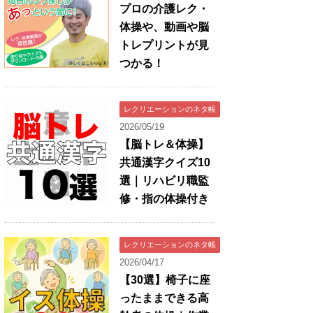
プロの介護レク・
体操や、動画や脳
トレプリントが見
つかる！
レクリエーションのネタ帳
2026/05/19
【脳トレ＆体操】
共通漢字クイズ10
選｜リハビリ職監
修・指の体操付き
レクリエーションのネタ帳
2026/04/17
【30選】椅子に座
ったままできる高