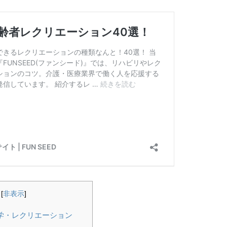
[
非表示
]
学・レクリエーション