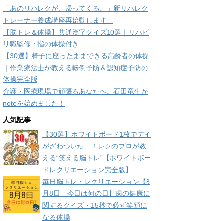
「あのリハレクが、帰ってくる。」新リハレク
トレーナー養成講座再始動します！
【脳トレ＆体操】共通漢字クイズ10選｜リハビ
リ職監修・指の体操付き
【30選】椅子に座ったままできる高齢者の体操
｜作業療法士が教える転倒予防＆認知症予防の
体操完全版
介護・医療現場で頑張るあなたへ。石田竜生が
noteを始めました！
人気記事
【30選】ホワイトボード1枚でデイ
がざわついた…！レクのプロが教
える“笑える脳トレ”【ホワイトボー
ドレクリエーション完全版】
毎日脳トレ・レクリエーション【8
月8日 今日は何の日】歯の健康に
関するクイズ・15秒で必ず笑顔に
なる体操