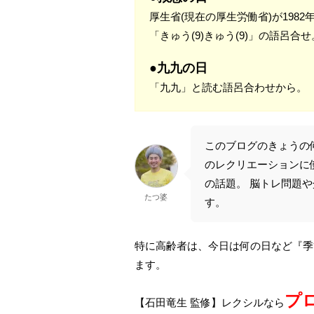
厚生省(現在の厚生労働省)が1982
「きゅう(9)きゅう(9)」の語呂合せ
●九九の日
「九九」と読む語呂合わせから。
このブログのきょうの
のレクリエーションに
の話題。 脳トレ問題
たつ婆
す。
特に高齢者は、今日は何の日など『季
ます。
プ
【石田竜生 監修】レクシルなら