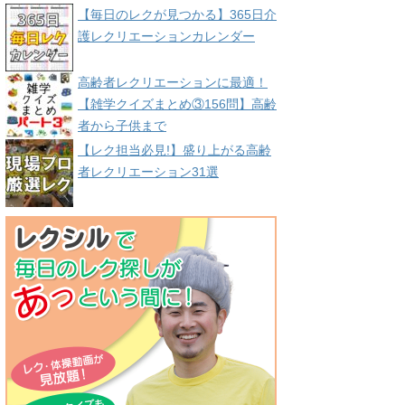
【毎日のレクが見つかる】365日介
護レクリエーションカレンダー
高齢者レクリエーションに最適！
【雑学クイズまとめ③156問】高齢
者から子供まで
【レク担当必見!】盛り上がる高齢
者レクリエーション31選