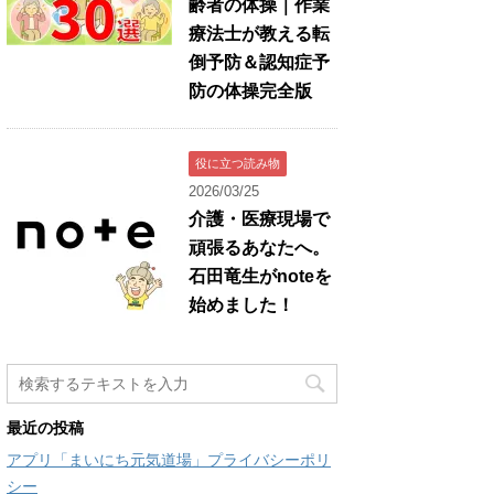
齢者の体操｜作業
療法士が教える転
倒予防＆認知症予
防の体操完全版
役に立つ読み物
2026/03/25
介護・医療現場で
頑張るあなたへ。
石田竜生がnoteを
始めました！
最近の投稿
アプリ「まいにち元気道場」プライバシーポリ
シー