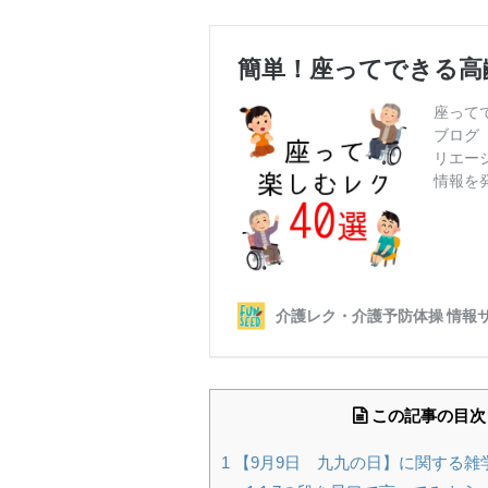
この記事の目次
1
【9月9日 九九の日】に関する雑