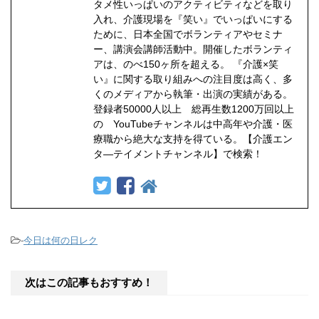
タメ性いっぱいのアクティビティなどを取り
入れ、介護現場を『笑い』でいっぱいにする
ために、日本全国でボランティアやセミナ
ー、講演会講師活動中。開催したボランティ
アは、のべ150ヶ所を超える。 『介護×笑
い』に関する取り組みへの注目度は高く、多
くのメディアから執筆・出演の実績がある。
登録者50000人以上 総再生数1200万回以上
の YouTubeチャンネルは中高年や介護・医
療職から絶大な支持を得ている。【介護エン
タ―テイメントチャンネル】で検索！
-
今日は何の日レク
次はこの記事もおすすめ！