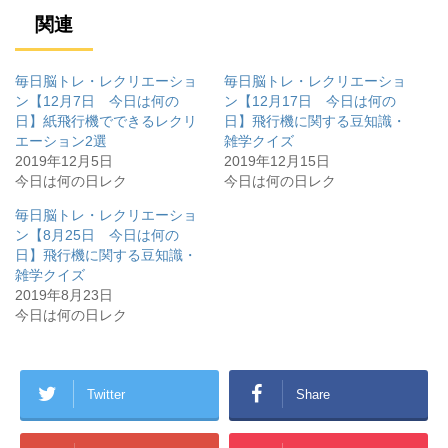
ま
い
ま
す
ウ
す
関連
)
ィ
)
ン
ド
ウ
で
毎日脳トレ・レクリエーショ
毎日脳トレ・レクリエーショ
開
き
ン【12月7日 今日は何の
ン【12月17日 今日は何の
ま
日】紙飛行機でできるレクリ
日】飛行機に関する豆知識・
す
)
エーション2選
雑学クイズ
2019年12月5日
2019年12月15日
今日は何の日レク
今日は何の日レク
毎日脳トレ・レクリエーショ
ン【8月25日 今日は何の
日】飛行機に関する豆知識・
雑学クイズ
2019年8月23日
今日は何の日レク
Twitter
Share