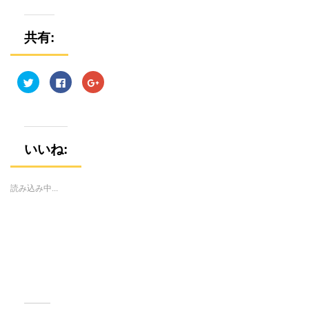
共有:
ク
F
ク
リ
a
リ
ッ
c
ッ
ク
e
ク
し
b
し
て
o
て
T
o
G
w
k
o
i
で
o
いいね:
t
共
g
t
有
l
e
す
e
r
る
+
で
に
で
読み込み中...
共
は
共
有
ク
有
(
リ
(
新
ッ
新
し
ク
し
い
し
い
ウ
て
ウ
ィ
く
ィ
ン
だ
ン
ド
さ
ド
ウ
い
ウ
で
(
で
開
新
開
き
し
き