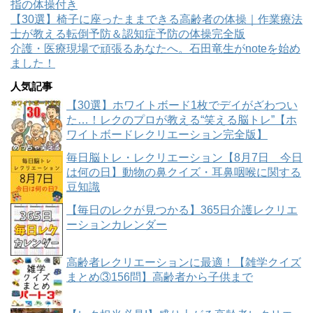
指の体操付き
【30選】椅子に座ったままできる高齢者の体操｜作業療法
士が教える転倒予防＆認知症予防の体操完全版
介護・医療現場で頑張るあなたへ。石田竜生がnoteを始め
ました！
人気記事
【30選】ホワイトボード1枚でデイがざわつい
た…！レクのプロが教える“笑える脳トレ”【ホ
ワイトボードレクリエーション完全版】
毎日脳トレ・レクリエーション【8月7日 今日
は何の日】動物の鼻クイズ・耳鼻咽喉に関する
豆知識
【毎日のレクが見つかる】365日介護レクリエ
ーションカレンダー
高齢者レクリエーションに最適！【雑学クイズ
まとめ③156問】高齢者から子供まで