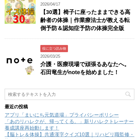
2026/04/17
【30選】椅子に座ったままできる高
齢者の体操｜作業療法士が教える転
倒予防＆認知症予防の体操完全版
役に立つ読み物
2026/03/25
介護・医療現場で頑張るあなたへ。
石田竜生がnoteを始めました！
最近の投稿
アプリ「まいにち元気道場」プライバシーポリシー
「あのリハレクが、帰ってくる。」新リハレクトレーナー
養成講座再始動します！
【脳トレ＆体操】共通漢字クイズ10選｜リハビリ職監修・