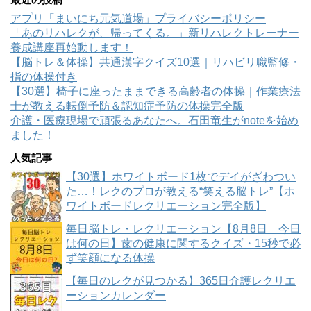
アプリ「まいにち元気道場」プライバシーポリシー
「あのリハレクが、帰ってくる。」新リハレクトレーナー
養成講座再始動します！
【脳トレ＆体操】共通漢字クイズ10選｜リハビリ職監修・
指の体操付き
【30選】椅子に座ったままできる高齢者の体操｜作業療法
士が教える転倒予防＆認知症予防の体操完全版
介護・医療現場で頑張るあなたへ。石田竜生がnoteを始め
ました！
人気記事
【30選】ホワイトボード1枚でデイがざわつい
た…！レクのプロが教える“笑える脳トレ”【ホ
ワイトボードレクリエーション完全版】
毎日脳トレ・レクリエーション【8月8日 今日
は何の日】歯の健康に関するクイズ・15秒で必
ず笑顔になる体操
【毎日のレクが見つかる】365日介護レクリエ
ーションカレンダー