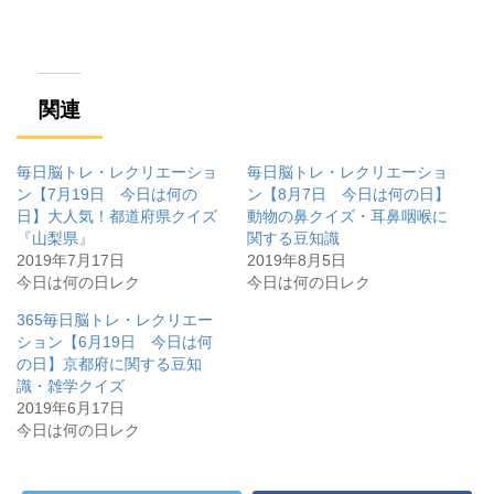
ン
だ
ン
ド
さ
ド
ウ
い
ウ
で
(
で
開
新
開
き
し
き
ま
い
ま
す
ウ
す
関連
)
ィ
)
ン
ド
ウ
で
毎日脳トレ・レクリエーショ
毎日脳トレ・レクリエーショ
開
き
ン【7月19日 今日は何の
ン【8月7日 今日は何の日】
ま
日】大人気！都道府県クイズ
動物の鼻クイズ・耳鼻咽喉に
す
)
『山梨県』
関する豆知識
2019年7月17日
2019年8月5日
今日は何の日レク
今日は何の日レク
365毎日脳トレ・レクリエー
ション【6月19日 今日は何
の日】京都府に関する豆知
識・雑学クイズ
2019年6月17日
今日は何の日レク