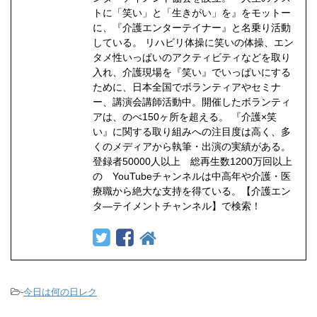
トに「笑い」と「生きがい」を』をモットー
に、『介護エンターテイナー』と名乗り活動
している。 リハビリ体操に笑いの体操、エン
タメ性いっぱいのアクティビティなどを取り
入れ、介護現場を『笑い』でいっぱいにする
ために、日本全国でボランティアやセミナ
ー、講演会講師活動中。開催したボランティ
アは、のべ150ヶ所を超える。 『介護×笑
い』に関する取り組みへの注目度は高く、多
くのメディアから執筆・出演の実績がある。
登録者50000人以上 総再生数1200万回以上
の YouTubeチャンネルは中高年や介護・医
療職から絶大な支持を得ている。【介護エン
タ―テイメントチャンネル】で検索！
-
今日は何の日レク