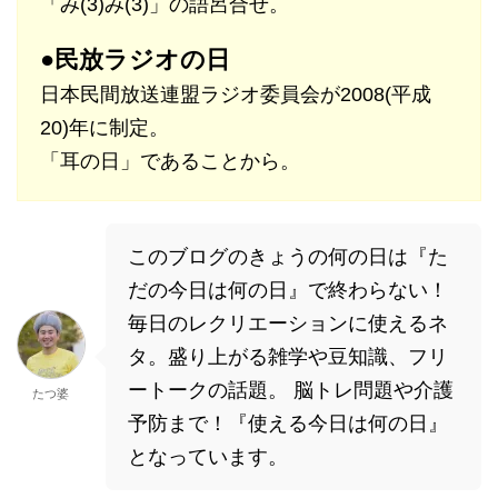
「み(3)み(3)」の語呂合せ。
●民放ラジオの日
日本民間放送連盟ラジオ委員会が2008(平成
20)年に制定。
「耳の日」であることから。
このブログのきょうの何の日は『た
だの今日は何の日』で終わらない！
毎日のレクリエーションに使えるネ
タ。盛り上がる雑学や豆知識、フリ
ートークの話題。 脳トレ問題や介護
たつ婆
予防まで！『使える今日は何の日』
となっています。