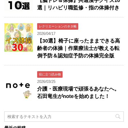
【脳トレ＆体操】共通漢字クイズ10
選｜リハビリ職監修・指の体操付き
レクリエーションのネタ帳
2026/04/17
【30選】椅子に座ったままできる高
齢者の体操｜作業療法士が教える転
倒予防＆認知症予防の体操完全版
役に立つ読み物
2026/03/25
介護・医療現場で頑張るあなたへ。
石田竜生がnoteを始めました！
最近の投稿