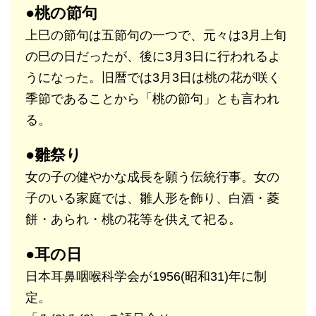
●桃の節句
上巳の節句は五節句の一つで、元々は3月上旬
の巳の日だったが、後に3月3日に行われるよ
うになった。旧暦では3月3日は桃の花が咲く
季節であることから「桃の節句」とも言われ
る。
●雛祭り
女の子の健やかな成長を願う伝統行事。女の
子のいる家庭では、雛人形を飾り、白酒・菱
餅・あられ・桃の花等を供えて祀る。
●耳の日
日本耳鼻咽喉科学会が1956(昭和31)年に制
定。