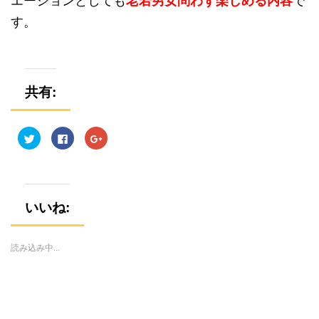
エーションとしても
老若男女問わず楽しめる内容
で
す。
共有:
ク
F
ク
リ
a
リ
ッ
c
ッ
ク
e
ク
し
b
し
て
o
て
T
o
G
w
k
o
i
で
o
いいね:
t
共
g
t
有
l
e
す
e
r
る
+
で
に
で
読み込み中...
共
は
共
有
ク
有
(
リ
(
新
ッ
新
し
ク
し
い
し
い
ウ
て
ウ
ィ
く
ィ