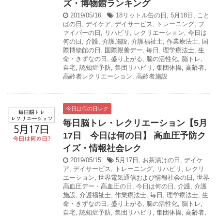
ズ・博物館ランキング
2019/05/16
18リットル缶の日
,
5月18日
,
こと
ばの日
,
デイケア
,
デイサービス
,
トレーニング
,
フ
ァイバーの日
,
リハビリ
,
レクリエーション
,
今日は
何の日
,
介護
,
介護施設
,
介護福祉士
,
作業療法士
,
国
際博物館の日
,
国際親善デー
,
毎日
,
理学療法士
,
生
命・きずなの日
,
盛り上がる
,
脳の活性化
,
脳トレ
,
自宅
,
認知症予防
,
集団リハビリ
,
集団体操
,
高齢者
,
高齢者レクリエーション
,
高齢者施設
今日は何の日レク
毎日脳トレ・レクリエーション【5月
17日 今日は何の日】 高血圧予防ク
イズ・情報社会レク
2019/05/15
5月17日
,
お茶漬けの日
,
デイケ
ア
,
デイサービス
,
トレーニング
,
リハビリ
,
レクリ
エーション
,
世界電気通信および情報社会の日
,
世界
高血圧デー・高血圧の日
,
今日は何の日
,
介護
,
介護
施設
,
介護福祉士
,
作業療法士
,
毎日
,
理学療法士
,
生
命・きずなの日
,
盛り上がる
,
脳の活性化
,
脳トレ
,
自宅
,
認知症予防
,
集団リハビリ
,
集団体操
,
高齢者
,