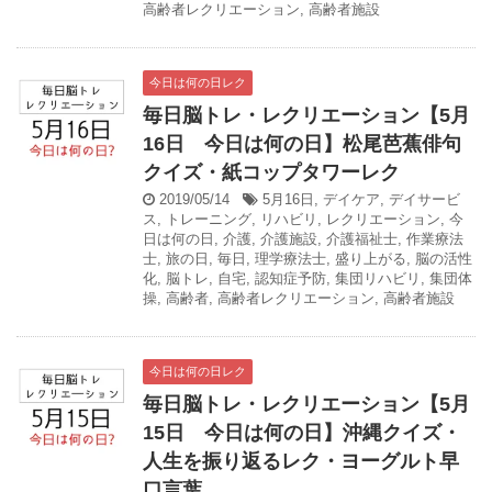
高齢者レクリエーション
,
高齢者施設
今日は何の日レク
毎日脳トレ・レクリエーション【5月
16日 今日は何の日】松尾芭蕉俳句
クイズ・紙コップタワーレク
2019/05/14
5月16日
,
デイケア
,
デイサービ
ス
,
トレーニング
,
リハビリ
,
レクリエーション
,
今
日は何の日
,
介護
,
介護施設
,
介護福祉士
,
作業療法
士
,
旅の日
,
毎日
,
理学療法士
,
盛り上がる
,
脳の活性
化
,
脳トレ
,
自宅
,
認知症予防
,
集団リハビリ
,
集団体
操
,
高齢者
,
高齢者レクリエーション
,
高齢者施設
今日は何の日レク
毎日脳トレ・レクリエーション【5月
15日 今日は何の日】沖縄クイズ・
人生を振り返るレク・ヨーグルト早
口言葉