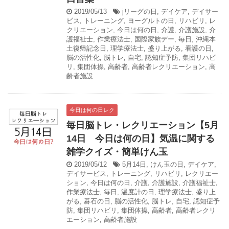
2019/05/13
jリーグの日
,
デイケア
,
デイサー
ビス
,
トレーニング
,
ヨーグルトの日
,
リハビリ
,
レ
クリエーション
,
今日は何の日
,
介護
,
介護施設
,
介
護福祉士
,
作業療法士
,
国際家族デー
,
毎日
,
沖縄本
土復帰記念日
,
理学療法士
,
盛り上がる
,
看護の日
,
脳の活性化
,
脳トレ
,
自宅
,
認知症予防
,
集団リハビ
リ
,
集団体操
,
高齢者
,
高齢者レクリエーション
,
高
齢者施設
今日は何の日レク
毎日脳トレ・レクリエーション【5月
14日 今日は何の日】気温に関する
雑学クイズ・簡単けん玉
2019/05/12
5月14日
,
けん玉の日
,
デイケア
,
デイサービス
,
トレーニング
,
リハビリ
,
レクリエー
ション
,
今日は何の日
,
介護
,
介護施設
,
介護福祉士
,
作業療法士
,
毎日
,
温度計の日
,
理学療法士
,
盛り上
がる
,
碁石の日
,
脳の活性化
,
脳トレ
,
自宅
,
認知症予
防
,
集団リハビリ
,
集団体操
,
高齢者
,
高齢者レクリ
エーション
,
高齢者施設