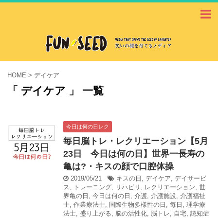
HOME
>
デイケア
「 デイケア 」 一覧
今日は何の日レク
毎日脳トレ・レクリエーション【5月
23日 今日は何の日】世界一長寿の
亀は?・キスの顔で口腔体操
2019/05/21
キスの日
,
デイケア
,
デイサービ
ス
,
トレーニング
,
リハビリ
,
レクリエーション
,
世
界亀の日
,
今日は何の日
,
介護
,
介護施設
,
介護福祉
士
,
作業療法士
,
国際生物多様性の日
,
毎日
,
理学療
法士
,
盛り上がる
,
脳の活性化
,
脳トレ
,
自宅
,
認知症