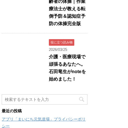
齢者の体操｜作業
療法士が教える転
倒予防＆認知症予
防の体操完全版
役に立つ読み物
2026/03/25
介護・医療現場で
頑張るあなたへ。
石田竜生がnoteを
始めました！
最近の投稿
アプリ「まいにち元気道場」プライバシーポリ
シー