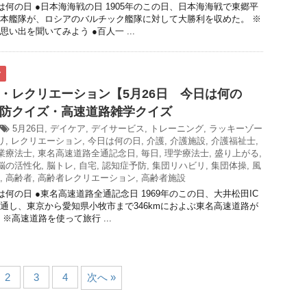
日は何の日 ●日本海海戦の日 1905年のこの日、日本海海戦で東郷平
本艦隊が、ロシアのバルチック艦隊に対して大勝利を収めた。 ※
い出を聞いてみよう ●百人一 ...
ク
・レクリエーション【5月26日 今日は何の
防クイズ・高速道路雑学クイズ
5月26日
,
デイケア
,
デイサービス
,
トレーニング
,
ラッキーゾー
リ
,
レクリエーション
,
今日は何の日
,
介護
,
介護施設
,
介護福祉士
,
業療法士
,
東名高速道路全通記念日
,
毎日
,
理学療法士
,
盛り上がる
,
脳の活性化
,
脳トレ
,
自宅
,
認知症予防
,
集団リハビリ
,
集団体操
,
風
,
高齢者
,
高齢者レクリエーション
,
高齢者施設
は何の日 ●東名高速道路全通記念日 1969年のこの日、大井松田IC
開通し、東京から愛知県小牧市まで346kmにおよぶ東名高速道路が
※高速道路を使って旅行 ...
2
3
4
次へ »