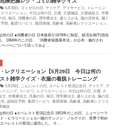
危険把握レク・ゴミの雑学クイズ
5月30日
,
ゴミゼロの日
,
デイケア
,
デイサービス
,
トレーニン
レクリエーション
,
今日は何の日
,
介護
,
介護施設
,
介護福祉士
,
作業
の日
,
毎日
,
消費者の日
,
理学療法士
,
盛り上がる
,
脳の活性化
,
脳ト
症予防
,
集団リハビリ
,
集団体操
,
高齢者
,
高齢者レクリエーション
,
は何の日 ●消費者の日 日本政府が1978年に制定。経済企画庁(現在
催。 1968年のこの日、「消費者保護基本法」が公布・施行され
ーパーについて語ってみよ ...
ク
・レクリエーション【5月29日 今日は何の
スト雑学クイズ・衣服の着脱トレーニング
5月29日
,
こんにゃくの日
,
エベレスト登頂記念日
,
デイケア
,
デ
レーニング
,
リハビリ
,
レクリエーション
,
今日は何の日
,
介護
,
介
祉士
,
作業療法士
,
呉服の日
,
毎日
,
理学療法士
,
盛り上がる
,
脳の活
自宅
,
認知症予防
,
集団リハビリ
,
集団体操
,
高齢者
,
高齢者レクリエ
者施設
日は何の日 ●エベレスト登頂記念日 1953年のこの日、ニュージーラ
ド・ヒラリーとシェルパ族のテンジン・ノルゲイが、世界で初め
ベレストの登頂に成功した。 ※ ...