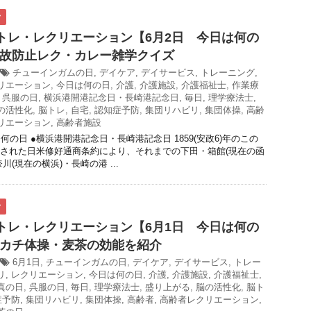
ク
脳トレ・レクリエーション【6月2日 今日は何の
故防止レク・カレー雑学クイズ
チューインガムの日
,
デイケア
,
デイサービス
,
トレーニング
,
リエーション
,
今日は何の日
,
介護
,
介護施設
,
介護福祉士
,
作業療
,
呉服の日
,
横浜港開港記念日・長崎港記念日
,
毎日
,
理学療法士
,
の活性化
,
脳トレ
,
自宅
,
認知症予防
,
集団リハビリ
,
集団体操
,
高齢
リエーション
,
高齢者施設
何の日 ●横浜港開港記念日・長崎港記念日 1859(安政6)年のこの
された日米修好通商条約により、それまでの下田・箱館(現在の函
川(現在の横浜)・長崎の港 ...
ク
脳トレ・レクリエーション【6月1日 今日は何の
カチ体操・麦茶の効能を紹介
6月1日
,
チューインガムの日
,
デイケア
,
デイサービス
,
トレー
リ
,
レクリエーション
,
今日は何の日
,
介護
,
介護施設
,
介護福祉士
,
真の日
,
呉服の日
,
毎日
,
理学療法士
,
盛り上がる
,
脳の活性化
,
脳ト
症予防
,
集団リハビリ
,
集団体操
,
高齢者
,
高齢者レクリエーション
,