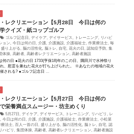
ク
・レクリエーション【5月28日 今日は何の
学クイズ・紙コップゴルフ
ゴルフ記念日
,
デイケア
,
デイサービス
,
トレーニング
,
リハビ
ション
,
今日は何の日
,
介護
,
介護施設
,
介護福祉士
,
作業療法士
,
毎
,
盛り上がる
,
脳の活性化
,
脳トレ
,
自宅
,
花火の日
,
認知症予防
,
集
団体操
,
高齢者
,
高齢者レクリエーション
,
高齢者施設
は何の日 ●花火の日 1733(亨保18)年のこの日、隅田川で水神祭り
れ、慰霊を兼ねた花火が打ち上げられた。 ※あなたの地域の花火
される? ●ゴルフ記念日 ...
ク
・レクリエーション【5月27日 今日は何の
で栄養満点スムージー・坊主めくり
5月27日
,
デイケア
,
デイサービス
,
トレーニング
,
リハビリ
,
レ
,
今日は何の日
,
介護
,
介護施設
,
介護福祉士
,
作業療法士
,
小松菜
学療法士
,
百人一首の日
,
盛り上がる
,
脳の活性化
,
脳トレ
,
自宅
,
認
リハビリ
,
集団体操
,
高齢者
,
高齢者レクリエーション
,
高齢者施設