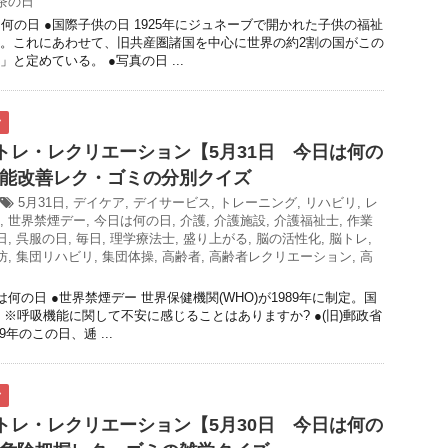
茶の日
は何の日 ●国際子供の日 1925年にジュネーブで開かれた子供の福祉
。これにあわせて、旧共産圏諸国を中心に世界の約2割の国がこの
と定めている。 ●写真の日 ...
ク
脳トレ・レクリエーション【5月31日 今日は何の
能改善レク・ゴミの分別クイズ
5月31日
,
デイケア
,
デイサービス
,
トレーニング
,
リハビリ
,
レ
,
世界禁煙デー
,
今日は何の日
,
介護
,
介護施設
,
介護福祉士
,
作業
日
,
呉服の日
,
毎日
,
理学療法士
,
盛り上がる
,
脳の活性化
,
脳トレ
,
防
,
集団リハビリ
,
集団体操
,
高齢者
,
高齢者レクリエーション
,
高
は何の日 ●世界禁煙デー 世界保健機関(WHO)が1989年に制定。国
 ※呼吸機能に関して不安に感じることはありますか? ●(旧)郵政省
9年のこの日、逓 ...
ク
脳トレ・レクリエーション【5月30日 今日は何の