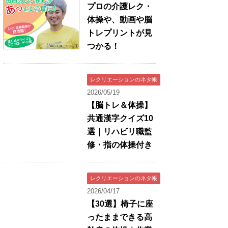
プロの介護レク・
体操や、動画や脳
トレプリントが見
つかる！
レクリエーションのネタ帳
2026/05/19
【脳トレ＆体操】
共通漢字クイズ10
選｜リハビリ職監
修・指の体操付き
レクリエーションのネタ帳
2026/04/17
【30選】椅子に座
ったままできる高