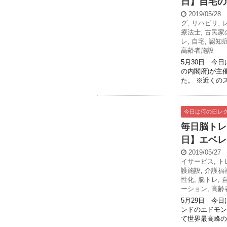
日】自宅の
2019/05/28
グ
,
リハビリ
,
療法士
,
古民家
レ
,
自宅
,
認知
高齢者施設
5月30日 今日
の内閣府)が主
た。 ※近くのス
今日は何の日レ
毎日脳トレ
日】エベレ
2019/05/27
イサービス
,
ト
護施設
,
介護福
性化
,
脳トレ
,
ーション
,
高齢
5月29日 今
ンドのエドモン
て世界最高峰のエ