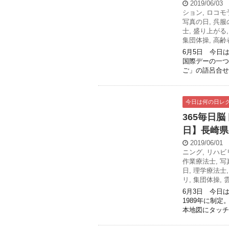
2019/06/03
ション
,
ロコモ
写真の日
,
呉服
士
,
盛り上がる
集団体操
,
高齢
6月5日 今日は
国際デーの一つ。
ご」の語呂合せ。
今日は何の日レ
365毎日
日】長崎県
2019/06/01
ニング
,
リハビ
作業療法士
,
写
日
,
理学療法士
リ
,
集団体操
,
6月3日 今日
1989年に制
本地図にタッチ