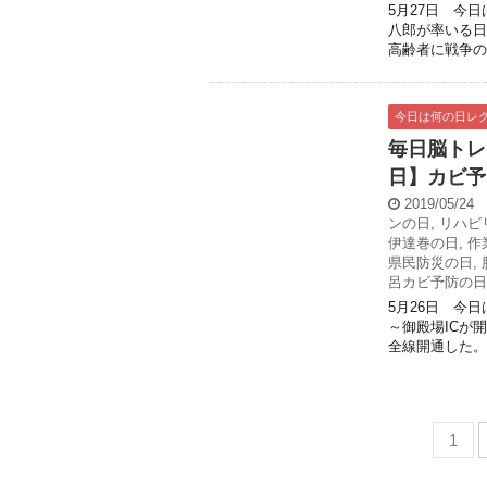
5月27日 今
八郎が率いる日
高齢者に戦争の思
今日は何の日レ
毎日脳トレ
日】カビ予
2019/05/24
ンの日
,
リハビ
伊達巻の日
,
作
県民防災の日
,
呂カビ予防の日
5月26日 今日
～御殿場ICが
全線開通した。 
1