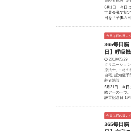
高齢者施設
,
麦
6月1日 今日
世界会議で制定
日を「子供の日」
今日は何の日レ
365毎日
日】呼吸機
2019/05/29
クリエーション
療法士
,
古材の
自宅
,
認知症予
齢者施設
5月31日 今日
際デーの一つ。
設置記念日 194
今日は何の日レ
365毎日