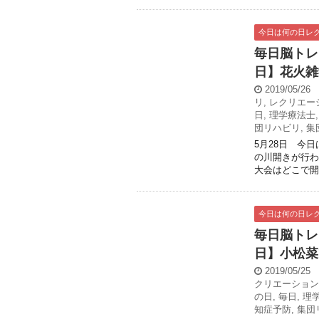
今日は何の日レ
毎日脳トレ
日】花火雑
2019/05/26
リ
,
レクリエー
日
,
理学療法士
団リハビリ
,
集
5月28日 今日
の川開きが行わ
大会はどこで開催
今日は何の日レ
毎日脳トレ
日】小松菜
2019/05/25
クリエーション
の日
,
毎日
,
理
知症予防
,
集団