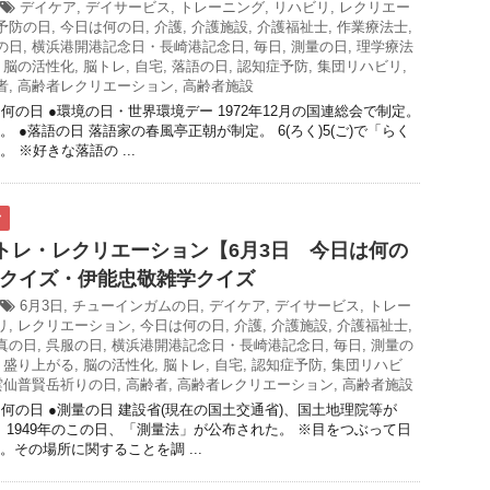
デイケア
,
デイサービス
,
トレーニング
,
リハビリ
,
レクリエー
予防の日
,
今日は何の日
,
介護
,
介護施設
,
介護福祉士
,
作業療法士
,
の日
,
横浜港開港記念日・長崎港記念日
,
毎日
,
測量の日
,
理学療法
,
脳の活性化
,
脳トレ
,
自宅
,
落語の日
,
認知症予防
,
集団リハビリ
,
者
,
高齢者レクリエーション
,
高齢者施設
何の日 ●環境の日・世界環境デー 1972年12月の国連総会で制定。
 ●落語の日 落語家の春風亭正朝が制定。 6(ろく)5(ご)で「らく
 ※好きな落語の ...
ク
脳トレ・レクリエーション【6月3日 今日は何の
クイズ・伊能忠敬雑学クイズ
6月3日
,
チューインガムの日
,
デイケア
,
デイサービス
,
トレー
リ
,
レクリエーション
,
今日は何の日
,
介護
,
介護施設
,
介護福祉士
,
真の日
,
呉服の日
,
横浜港開港記念日・長崎港記念日
,
毎日
,
測量の
,
盛り上がる
,
脳の活性化
,
脳トレ
,
自宅
,
認知症予防
,
集団リハビ
雲仙普賢岳祈りの日
,
高齢者
,
高齢者レクリエーション
,
高齢者施設
は何の日 ●測量の日 建設省(現在の国土交通省)、国土地理院等が
定。 1949年のこの日、「測量法」が公布された。 ※目をつぶって日
。その場所に関することを調 ...