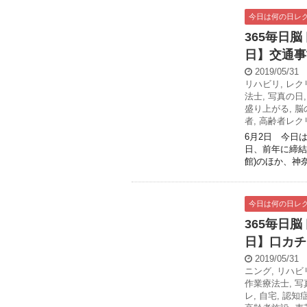
今日は何の日レ
365毎日
日】交通事
2019/05/31
リハビリ
,
レク
法士
,
写真の日
盛り上がる
,
脳
者
,
高齢者レク
6月2日 今日は
日、前年に締結
館)のほか、神奈
今日は何の日レ
365毎日
日】口カチ
2019/05/31
ニング
,
リハビ
作業療法士
,
写
レ
,
自宅
,
認知