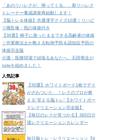
「あのリハレクが、帰ってくる。」新リハレク
トレーナー養成講座再始動します！
【脳トレ＆体操】共通漢字クイズ10選｜リハビ
リ職監修・指の体操付き
【30選】椅子に座ったままできる高齢者の体操
｜作業療法士が教える転倒予防＆認知症予防の
体操完全版
介護・医療現場で頑張るあなたへ。石田竜生が
noteを始めました！
人気記事
【30選】ホワイトボード1枚でデイ
がざわついた…！レクのプロが教
える“笑える脳トレ”【ホワイトボー
ドレクリエーション完全版】
【毎日のレクが見つかる】365日介
護レクリエーションカレンダー
毎日脳トレ・レクリエーション【8