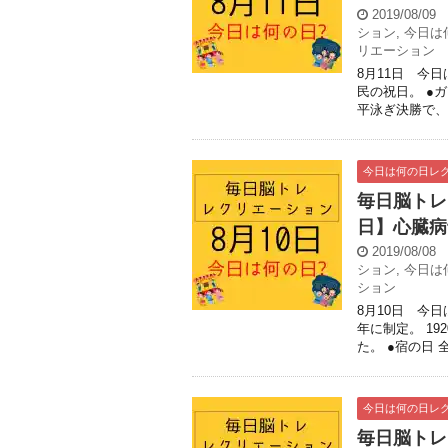
2019/08/09
ション
,
今日は
リエーション
8月11日 今
民の祝日。 ●ガ
平泳ぎ決勝で、
今日は何の日レ
毎日脳トレ
日】心臓病
2019/08/08
ション
,
今日は
ション
8月10日 今日
年に制定。 1
た。 ●宿の日 全
今日は何の日レ
毎日脳トレ