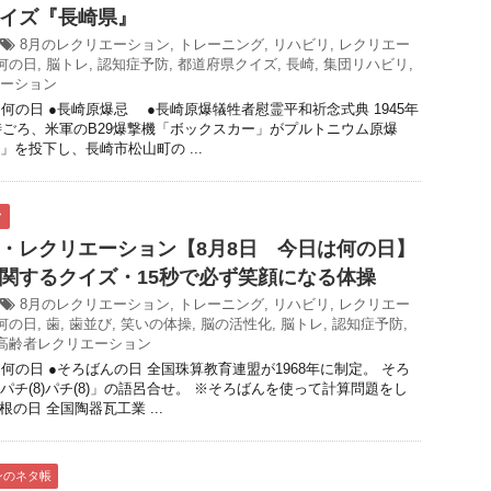
イズ『長崎県』
8月のレクリエーション
,
トレーニング
,
リハビリ
,
レクリエー
何の日
,
脳トレ
,
認知症予防
,
都道府県クイズ
,
長崎
,
集団リハビリ
,
ーション
は何の日 ●長崎原爆忌 ●長崎原爆犠牲者慰霊平和祈念式典 1945年
1時ごろ、米軍のB29爆撃機「ボックスカー」がプルトニウム原爆
」を投下し、長崎市松山町の ...
ク
・レクリエーション【8月8日 今日は何の日】
関するクイズ・15秒で必ず笑顔になる体操
8月のレクリエーション
,
トレーニング
,
リハビリ
,
レクリエー
何の日
,
歯
,
歯並び
,
笑いの体操
,
脳の活性化
,
脳トレ
,
認知症予防
,
高齢者レクリエーション
何の日 ●そろばんの日 全国珠算教育連盟が1968年に制定。 そろ
パチ(8)パチ(8)」の語呂合せ。 ※そろばんを使って計算問題をし
根の日 全国陶器瓦工業 ...
ンのネタ帳