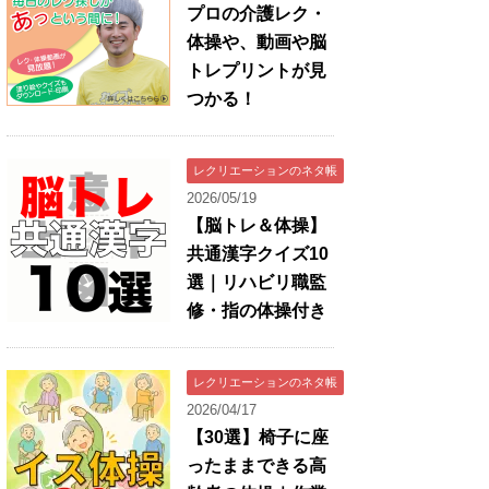
プロの介護レク・
体操や、動画や脳
トレプリントが見
つかる！
レクリエーションのネタ帳
2026/05/19
【脳トレ＆体操】
共通漢字クイズ10
選｜リハビリ職監
修・指の体操付き
レクリエーションのネタ帳
2026/04/17
【30選】椅子に座
ったままできる高