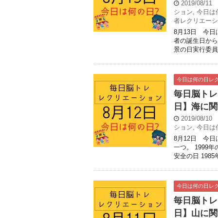
2019/08/11
ション
,
今日は
者レクリエーシ
8月13日 今日は
者の誕生日から
景の日実行委員会
今日は何の日レ
毎日脳トレ
日】海に関
2019/08/10
ション
,
今日は
8月12日 今
一つ。 199
安全の日 1985
今日は何の日レ
毎日脳トレ
日】山に関