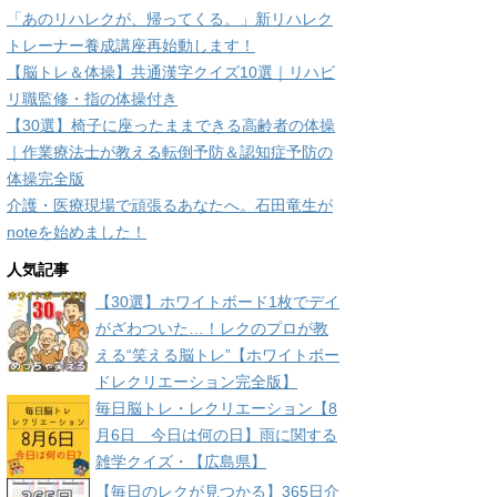
「あのリハレクが、帰ってくる。」新リハレク
トレーナー養成講座再始動します！
【脳トレ＆体操】共通漢字クイズ10選｜リハビ
リ職監修・指の体操付き
【30選】椅子に座ったままできる高齢者の体操
｜作業療法士が教える転倒予防＆認知症予防の
体操完全版
介護・医療現場で頑張るあなたへ。石田竜生が
noteを始めました！
人気記事
【30選】ホワイトボード1枚でデイ
がざわついた…！レクのプロが教
える“笑える脳トレ”【ホワイトボー
ドレクリエーション完全版】
毎日脳トレ・レクリエーション【8
月6日 今日は何の日】雨に関する
雑学クイズ・【広島県】
【毎日のレクが見つかる】365日介