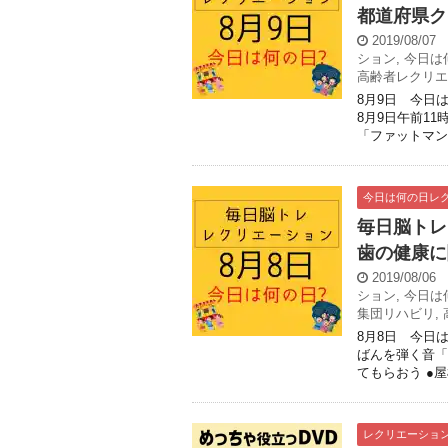
都道府県ク
2019/08/07
ション
,
今日は
高齢者レクリエ
8月9日 今日
8月9日午前1
「ファットマン
今日は何の日レ
毎日脳トレ
歯の健康に
2019/08/06
ション
,
今日は
集団リハビリ
,
8月8日 今日は
ばんを弾く音「
てもらおう ●屋
レクリエーショ