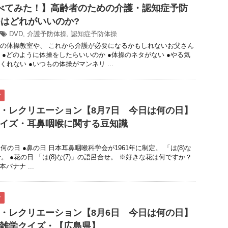
べてみた！】高齢者のための介護・認知症予防
Dはどれがいいのか?
DVD
,
介護予防体操
,
認知症予防体操
の体操教室や、 これから介護が必要になるかもしれないお父さん
 ●どのように体操をしたらいいのか ●体操のネタがない ●やる気
れない ●いつもの体操がマンネリ ...
ク
・レクリエーション【8月7日 今日は何の日】
イズ・耳鼻咽喉に関する豆知識
何の日 ●鼻の日 日本耳鼻咽喉科学会が1961年に制定。 「は(8)な
せ。 ●花の日 「は(8)な(7)」の語呂合せ。 ※好きな花は何ですか？
バナナ ...
ク
・レクリエーション【8月6日 今日は何の日】
雑学クイズ・【広島県】