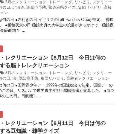
8月のレクリエーション
,
トレーニング
,
リハビリ
,
レクリエー
何の日
,
北海道
,
認知症予防
,
都道府県クイズ
,
集団リハビリ
,
高齢
ョン
何の日 ●左利きの日 イギリスのLeft-Handers Clubが制定。 提唱
。 ●函館夜景の日 函館出身の大学生の投書がきっかけで、函館夜
(函館青年 ...
ク
・レクリエーション【8月12日 今日は何の
する脳トレレクリエーション
8月のレクリエーション
,
トレーニング
,
リハビリ
,
レクリエー
何の日
,
海
,
認知症予防
,
集団リハビリ
,
高齢者レクリエーション
日は何の日 ●国際青少年デー 1999年の国連総会で決定。国際デーの
9年のこの日、リスボンで世界青少年担当閣僚会議が閉幕した。 ●航空
年のこの日、日航機1 ...
ク
・レクリエーション【8月11日 今日は何の
する豆知識・雑学クイズ