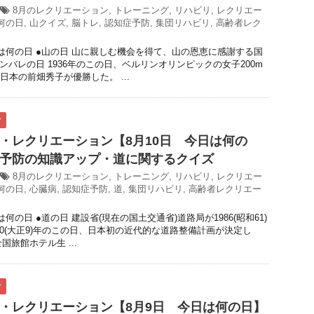
8月のレクリエーション
,
トレーニング
,
リハビリ
,
レクリエー
何の日
,
山クイズ
,
脳トレ
,
認知症予防
,
集団リハビリ
,
高齢者レク
日は何の日 ●山の日 山に親しむ機会を得て、山の恩恵に感謝する国
ンバレの日 1936年のこの日、ベルリンオリンピックの女子200m
日本の前畑秀子が優勝した。 ...
ク
・レクリエーション【8月10日 今日は何の
予防の知識アップ・道に関するクイズ
8月のレクリエーション
,
トレーニング
,
リハビリ
,
レクリエー
何の日
,
心臓病
,
認知症予防
,
道
,
集団リハビリ
,
高齢者レクリエー
は何の日 ●道の日 建設省(現在の国土交通省)道路局が1986(昭和61)
920(大正9)年のこの日、日本初の近代的な道路整備計画が決定し
国旅館ホテル生 ...
ク
・レクリエーション【8月9日 今日は何の日】