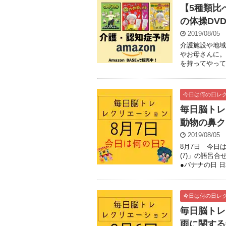
【5種類比
の体操DV
2019/08/05
介護施設や地域
やお母さんに。
を持ってやってく
今日は何の日レ
毎日脳トレ
動物の鼻ク
2019/08/05
8月7日 今日は
(7)」の語呂合
●バナナの日 日本
今日は何の日レ
毎日脳トレ
雨に関する