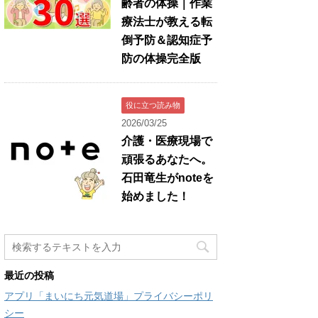
齢者の体操｜作業
療法士が教える転
倒予防＆認知症予
防の体操完全版
役に立つ読み物
2026/03/25
介護・医療現場で
頑張るあなたへ。
石田竜生がnoteを
始めました！
最近の投稿
アプリ「まいにち元気道場」プライバシーポリ
シー