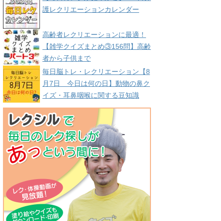
護レクリエーションカレンダー
高齢者レクリエーションに最適！
【雑学クイズまとめ③156問】高齢
者から子供まで
毎日脳トレ・レクリエーション【8
月7日 今日は何の日】動物の鼻ク
イズ・耳鼻咽喉に関する豆知識