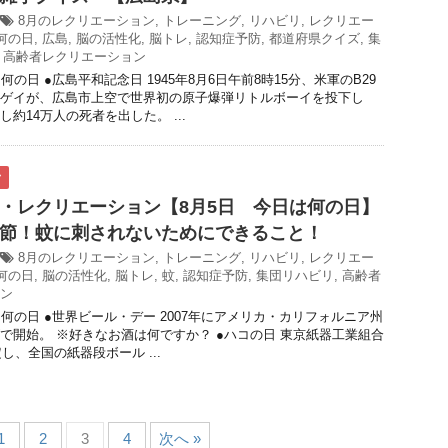
8月のレクリエーション
,
トレーニング
,
リハビリ
,
レクリエー
何の日
,
広島
,
脳の活性化
,
脳トレ
,
認知症予防
,
都道府県クイズ
,
集
,
高齢者レクリエーション
何の日 ●広島平和記念日 1945年8月6日午前8時15分、米軍のB29
ゲイが、広島市上空で世界初の原子爆弾リトルボーイを投下し
約14万人の死者を出した。 ...
ク
・レクリエーション【8月5日 今日は何の日】
節！蚊に刺されないためにできること！
8月のレクリエーション
,
トレーニング
,
リハビリ
,
レクリエー
何の日
,
脳の活性化
,
脳トレ
,
蚊
,
認知症予防
,
集団リハビリ
,
高齢者
ン
は何の日 ●世界ビール・デー 2007年にアメリカ・カリフォルニア州
で開始。 ※好きなお酒は何ですか？ ●ハコの日 東京紙器工業組合
定し、全国の紙器段ボール ...
1
2
3
4
次へ »