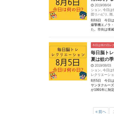
2019/08/04
ション
,
今日は
団リハビリ
,
雨
8月6日 今日は
爆撃機エノラ・
た。市街は壊滅し
今日は何の日レ
毎日脳トレ
夏は蚊の季
2019/08/03
ション
,
今日は
レクリエーショ
8月5日 今日
サンタクルーズ
が1991年に制
« 前へ