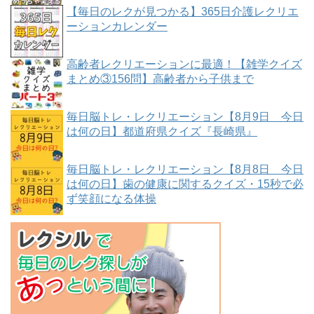
【毎日のレクが見つかる】365日介護レクリエ
ーションカレンダー
高齢者レクリエーションに最適！【雑学クイズ
まとめ③156問】高齢者から子供まで
毎日脳トレ・レクリエーション【8月9日 今日
は何の日】都道府県クイズ『長崎県』
毎日脳トレ・レクリエーション【8月8日 今日
は何の日】歯の健康に関するクイズ・15秒で必
ず笑顔になる体操