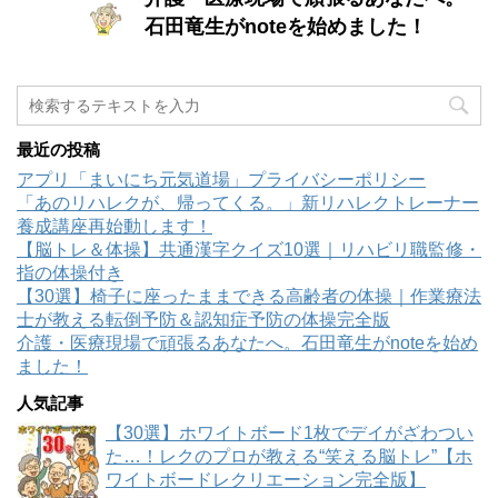
石田竜生がnoteを始めました！
最近の投稿
アプリ「まいにち元気道場」プライバシーポリシー
「あのリハレクが、帰ってくる。」新リハレクトレーナー
養成講座再始動します！
【脳トレ＆体操】共通漢字クイズ10選｜リハビリ職監修・
指の体操付き
【30選】椅子に座ったままできる高齢者の体操｜作業療法
士が教える転倒予防＆認知症予防の体操完全版
介護・医療現場で頑張るあなたへ。石田竜生がnoteを始め
ました！
人気記事
【30選】ホワイトボード1枚でデイがざわつい
た…！レクのプロが教える“笑える脳トレ”【ホ
ワイトボードレクリエーション完全版】