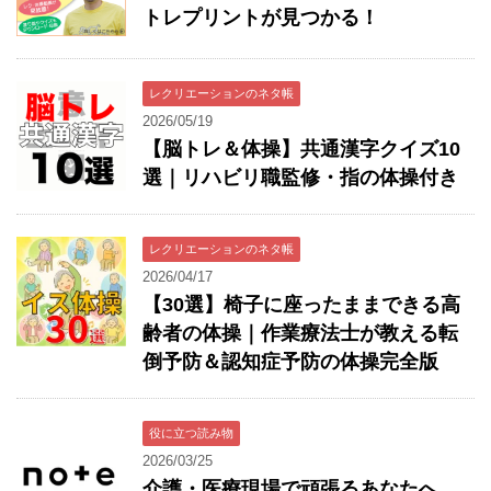
トレプリントが見つかる！
レクリエーションのネタ帳
2026/05/19
【脳トレ＆体操】共通漢字クイズ10
選｜リハビリ職監修・指の体操付き
レクリエーションのネタ帳
2026/04/17
【30選】椅子に座ったままできる高
齢者の体操｜作業療法士が教える転
倒予防＆認知症予防の体操完全版
役に立つ読み物
2026/03/25
介護・医療現場で頑張るあなたへ。