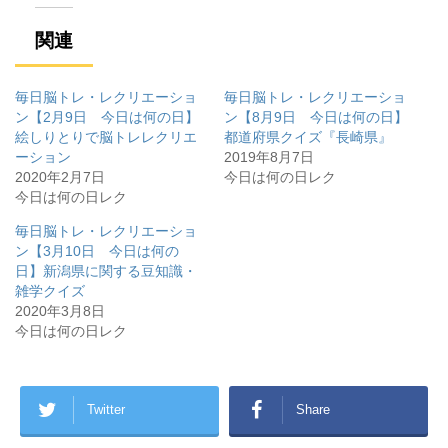
き
し
き
ま
い
ま
す
ウ
す
関連
)
ィ
)
ン
ド
ウ
で
毎日脳トレ・レクリエーショ
毎日脳トレ・レクリエーショ
開
き
ン【2月9日 今日は何の日】
ン【8月9日 今日は何の日】
ま
絵しりとりで脳トレレクリエ
都道府県クイズ『長崎県』
す
)
ーション
2019年8月7日
2020年2月7日
今日は何の日レク
今日は何の日レク
毎日脳トレ・レクリエーショ
ン【3月10日 今日は何の
日】新潟県に関する豆知識・
雑学クイズ
2020年3月8日
今日は何の日レク
Twitter
Share