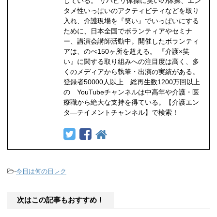
している。 リハビリ体操に笑いの体操、エン
タメ性いっぱいのアクティビティなどを取り
入れ、介護現場を『笑い』でいっぱいにする
ために、日本全国でボランティアやセミナ
ー、講演会講師活動中。開催したボランティ
アは、のべ150ヶ所を超える。 『介護×笑
い』に関する取り組みへの注目度は高く、多
くのメディアから執筆・出演の実績がある。
登録者50000人以上 総再生数1200万回以上
の YouTubeチャンネルは中高年や介護・医
療職から絶大な支持を得ている。【介護エン
タ―テイメントチャンネル】で検索！
-
今日は何の日レク
次はこの記事もおすすめ！