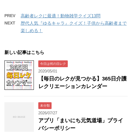
PREV
高齢者レクに最適！動物雑学クイズ13問
NEXT
歴代人気『ゆるキャラ』クイズ！子供から高齢者まで
楽しめる！
新しい記事はこちら
今日は何の日レク
2020/05/01
【毎日のレクが見つかる】365日介護
レクリエーションカレンダー
未分類
2026/07/27
アプリ「まいにち元気道場」プライ
バシーポリシー