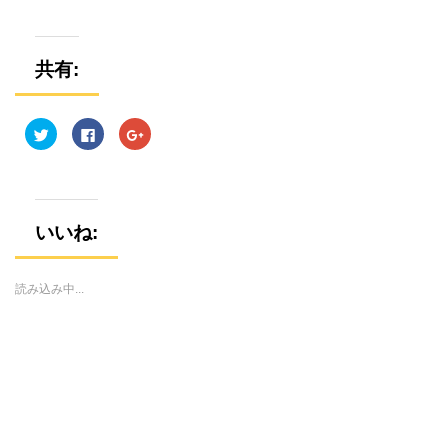
共有:
ク
F
ク
リ
a
リ
ッ
c
ッ
ク
e
ク
し
b
し
て
o
て
T
o
G
w
k
o
i
で
o
いいね:
t
共
g
t
有
l
e
す
e
r
る
+
で
に
で
読み込み中...
共
は
共
有
ク
有
(
リ
(
新
ッ
新
し
ク
し
い
し
い
ウ
て
ウ
ィ
く
ィ
ン
だ
ン
ド
さ
ド
ウ
い
ウ
で
(
で
開
新
開