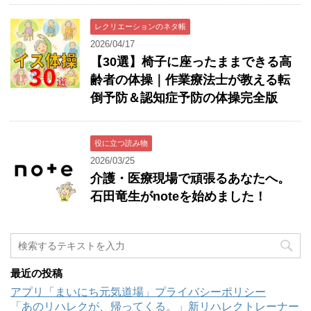
レクリエーションのネタ帳
2026/04/17
【30選】椅子に座ったままできる高
齢者の体操｜作業療法士が教える転
倒予防＆認知症予防の体操完全版
役に立つ読み物
2026/03/25
介護・医療現場で頑張るあなたへ。
石田竜生がnoteを始めました！
最近の投稿
アプリ「まいにち元気道場」プライバシーポリシー
「あのリハレクが、帰ってくる。」新リハレクトレーナー