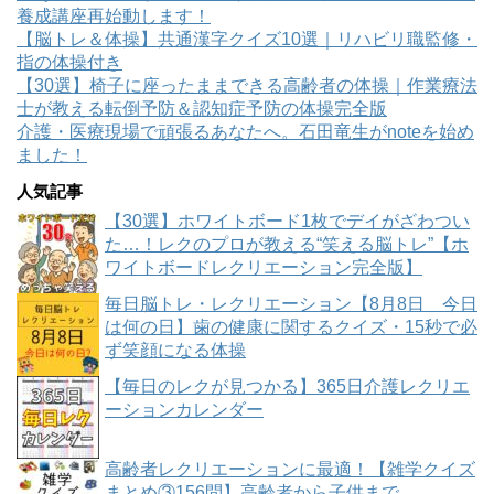
養成講座再始動します！
【脳トレ＆体操】共通漢字クイズ10選｜リハビリ職監修・
指の体操付き
【30選】椅子に座ったままできる高齢者の体操｜作業療法
士が教える転倒予防＆認知症予防の体操完全版
介護・医療現場で頑張るあなたへ。石田竜生がnoteを始め
ました！
人気記事
【30選】ホワイトボード1枚でデイがざわつい
た…！レクのプロが教える“笑える脳トレ”【ホ
ワイトボードレクリエーション完全版】
毎日脳トレ・レクリエーション【8月8日 今日
は何の日】歯の健康に関するクイズ・15秒で必
ず笑顔になる体操
【毎日のレクが見つかる】365日介護レクリエ
ーションカレンダー
高齢者レクリエーションに最適！【雑学クイズ
まとめ③156問】高齢者から子供まで