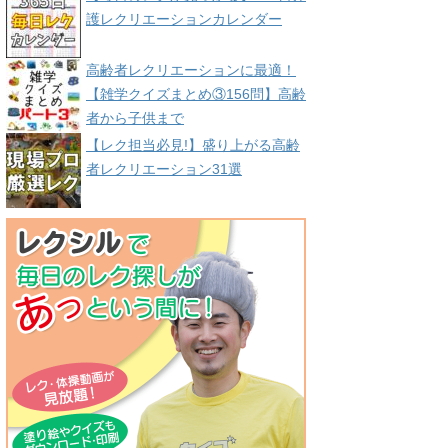
護レクリエーションカレンダー
高齢者レクリエーションに最適！
【雑学クイズまとめ③156問】高齢
者から子供まで
【レク担当必見!】盛り上がる高齢
者レクリエーション31選