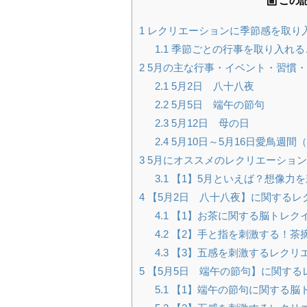
この
1
レクリエーションに季節感を取り
1.1
季節ごとの行事を取り入れる
2
5月の主な行事・イベント・習慣
2.1
5月2日 八十八夜
2.2
5月5日 端午の節句
2.3
5月12日 母の日
2.4
5月10日～5月16日愛鳥週
3
5月にオススメのレクリエーション
3.1
【1】5月といえば？想像力
4
【5月2日 八十八夜】に関するレ
4.1
【1】お茶に関する脳トレク
4.2
【2】手と指を刺激する！茶
4.3
【3】五感を刺激するレクリ
5
【5月5日 端午の節句】に関する
5.1
【1】端午の節句に関する脳