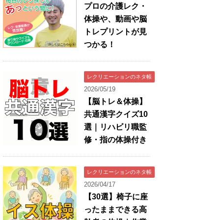
プロの介護レク・
体操や、動画や脳
トレプリントが見
つかる！
レクリエーションのネタ帳
2026/05/19
【脳トレ＆体操】
共通漢字クイズ10
選｜リハビリ職監
修・指の体操付き
レクリエーションのネタ帳
2026/04/17
【30選】椅子に座
ったままできる高