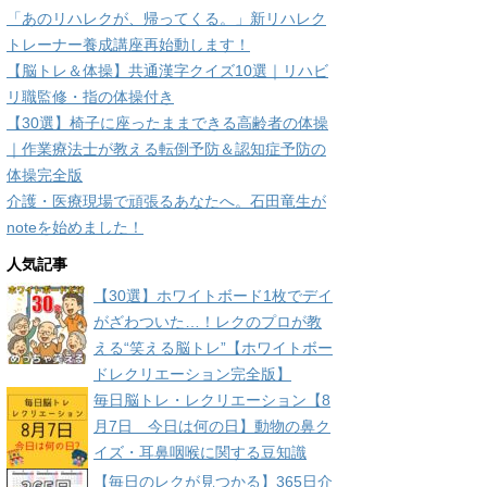
「あのリハレクが、帰ってくる。」新リハレク
トレーナー養成講座再始動します！
【脳トレ＆体操】共通漢字クイズ10選｜リハビ
リ職監修・指の体操付き
【30選】椅子に座ったままできる高齢者の体操
｜作業療法士が教える転倒予防＆認知症予防の
体操完全版
介護・医療現場で頑張るあなたへ。石田竜生が
noteを始めました！
人気記事
【30選】ホワイトボード1枚でデイ
がざわついた…！レクのプロが教
える“笑える脳トレ”【ホワイトボー
ドレクリエーション完全版】
毎日脳トレ・レクリエーション【8
月7日 今日は何の日】動物の鼻ク
イズ・耳鼻咽喉に関する豆知識
【毎日のレクが見つかる】365日介