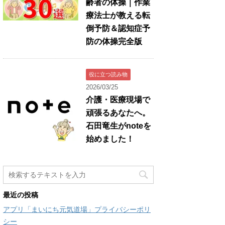
齢者の体操｜作業
療法士が教える転
倒予防＆認知症予
防の体操完全版
役に立つ読み物
2026/03/25
介護・医療現場で
頑張るあなたへ。
石田竜生がnoteを
始めました！
最近の投稿
アプリ「まいにち元気道場」プライバシーポリ
シー